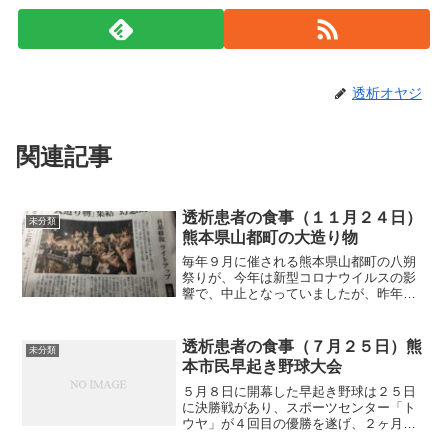
透析オヤジ
関連記事
透析患者の食事（１１月２４日）
未分類
熊本県山都町の大造り物
毎年９月に催される熊本県山都町の八朔
祭りが、今年は新型コロナウイルスの影
響で、中止となっていましたが、昨年の
大造り物を修復して、夜間、ライトアッ
プして展示されています。夜、行けば、
会場が狭い場所ですから、密になると思
透析患者の食事（７月２５日）熊
未分類
い昼間行って来ました。そ...
本市民早起き野球大会
５月８日に開幕した早起き野球は２５日
に決勝戦があり、スポーツセンター「ト
ウヤ」が４回目の優勝を遂げ、２ヶ月半
に及ぶ熱戦の幕を閉じました。ほとんど