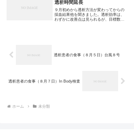
透析時間延長
９月初めから透析方法が変わってからの
採血結果他を聞きました。透析効率は、
わずかに改善点は見られるが、目標数値
にはまだまだだとのことでした。血圧が
下がらないようにして、この数値を改善
するには透析時間を延長する方法がある
そうですから、今夜から早...
透析患者の食事（８月５日）台風８号
透析患者の食事（８月７日）In Body検査
ホーム
未分類