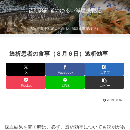
後期高齢者のゆるい減塩挑戦記
S24年産まれ老人のゆるい減塩食事記録です
透析患者の食事（８月６日）透析効率
X
Facebook
はてブ
Pocket
LINE
コピー
2019.08.07
採血結果を聞く時は、必ず、透析効率についても説明があ