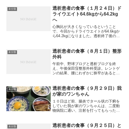
の試合を水前寺球場で観戦しましたが、
ここの球場では、期間中42試合があり、
透析患者の食事（１月２４日）ド
未分類
その内41試合を観戦し...
ライウエイト64.6kgから64.2kg
へ
心胸比が大きくなっているということ
で、今回からドライウエイトが64.6kgか
ら64.2kgになりました。透析終了後の血
圧は120台でしたが、帰宅して就寝前に血
圧測定したところ、２回測り95/52、
93/56だったのがちょっと心配ですね。今
透析患者の食事（８月１日）整形
未分類
回...
外科
午前中、野球ブログと透析ブログを終
え、午後保田窪整形外科受診。レントゲ
ンの結果、腰にわずかに狭窄があるとの
ことでした。特に今、どうこうする必要
はないとのことでしたが、衝撃波治療を
腰にやってもらうことにしました。約10
透析患者の食事（９月２９日）我
未分類
分間位で終了です。治療は...
が家のワンちゃん
１０日ほど前、腸炎でタール状の下痢を
していた我が家のワンちゃんは、二度動
物病院に通い、注射を打ってもらった
り、薬を飲んだおかげで、やっと元気に
なりました。しかし、14歳と高齢のため
か、写真のように寝ている時が多くなり
透析患者の食事（９月２５日）と
未分類
ました。足腰も少し弱って...