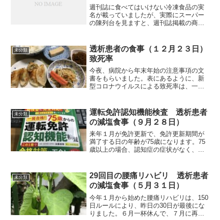
週刊誌に食べてはいけない冷凍食品の実
名が載っていましたが、実際にスーパー
の陳列台を見ますと、週刊誌掲載の商品
もありました。しかし、写真のように、
着色料等不使用とはっきり書いてある商
品もありました。たくさんある商品の中
透析患者の食事（１２月２３日）
未分類
には、そのように書いてあ...
致死率
今夜、病院から年末年始の注意事項の文
書をもらいました。表にあるように、新
型コロナウイルスによる致死率は、一般
が1.46%に対し、透析患者に限定すると
13.9%になるそうです。透析という疾患
は持っていても、心の片隅には、俺はか
運転免許認知機能検査 透析患者
未分類
かるもんかと思う...
の減塩食事（９月２８日）
来年１月が免許更新で、免許更新期間が
満了する日の年齢が75歳になります。75
歳以上の場合、認知症の症状がなく、安
全に車を運転できるかどうかを調べる認
知機能検査を受けなければなりません。
午後から予約していた自動車学校で、高
29回目の腰痛リハビリ 透析患者
未分類
齢者講習（2時間）と...
の減塩食事（５月３１日）
今年１月から始めた腰痛リハビリは、150
日ルールにより、昨日の30日が最後にな
りました。６月一杯休んで、７月に再受