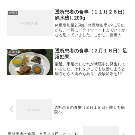
診後またリハビリ開始となります。今日
は、休み期間にやっておくべきことを簡
単に説明してもらいました。基本的なこ
透析患者の食事（１１月２６日）
未分類
とだけですね。それ...
除水残し200g
体重増加量2.6kg、体重増加率が4.1%だ
から、一気にドライウエイトまでいくか
なと思っていました。しかし、担当の臨
床工学技士から、最近は1.4kg～2.3kgの
範囲で来ているので、今回は200g残しま
しょうとのこと。2.6kgでは、血圧が...
透析患者の食事（２月１６日）足
未分類
浴効果
最近、手足のしびれが就寝中に発生して
いました。それを少しでも改善しようと
病院からの薦めもあり、炭酸足浴を12日
から始めました。今日までに４日間連続
して炭酸足浴をやってみて、夜半しびれ
で目を覚ましたのは一晩のみでした。４
日やって、３日間もしび...
透析患者の食事（８月１８日）愛犬を病
院へ
透析患者の食事（８月２０日）ゆっくり