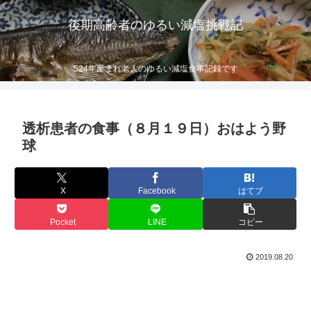
後期高齢者のゆるい減塩挑戦記
S24年産まれ老人のゆるい減塩食事記録です
透析患者の食事（８月１９日）おはよう野
球
X
Facebook
はてブ
Pocket
LINE
コピー
2019.08.20