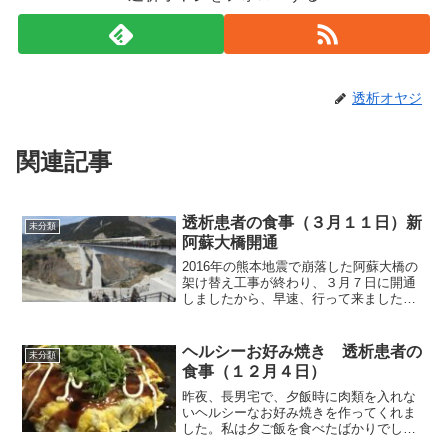
透析オヤジ
関連記事
透析患者の食事（３月１１日）新
未分類
阿蘇大橋開通
2016年の熊本地震で崩落した阿蘇大橋の
架け替え工事が終わり、３月７日に開通
しましたから、早速、行って来ました。
高森側の両側に駐車場もあります。この
大橋は、現在、考え得る最善の技術を取
り入れているそうです。手前の橋が新阿
ヘルシーお好み焼き 透析患者の
未分類
蘇大橋で、下に見える...
食事（１２月４日）
昨夜、長男宅で、夕飯時に肉類を入れな
いヘルシーなお好み焼きを作ってくれま
した。私は夕ご飯を食べたばかりでした
から、家内のを一口だけ貰って食べた