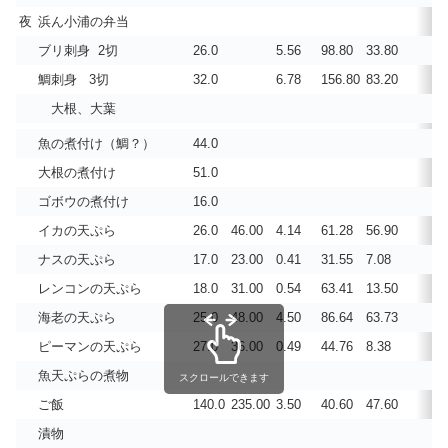
夜
浜ん小浦の弁当
ブリ刺身 2切
26.0
5.56
98.80
33.80
鯛刺身 3切
32.0
6.78
156.80
83.20
大根、大葉
魚の煮付け（鯛？）
44.0
大根の煮付け
51.0
ゴボウの煮付け
16.0
イカの天ぷら
26.0
46.00
4.14
61.28
56.90
ナスの天ぷら
17.0
23.00
0.41
31.55
7.08
レンコンの天ぷら
18.0
31.00
0.54
63.41
13.50
海老の天ぷら
25.0
48.00
4.50
86.64
63.73
ピーマンの天ぷら
27.0
36.00
0.49
44.76
8.38
魚天ぷらの煮物
スクロールできます
ご飯
140.0
235.00
3.50
40.60
47.60
漬物