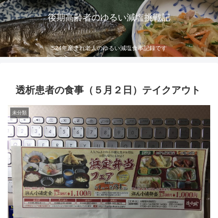
後期高齢者のゆるい減塩挑戦記
S24年産まれ老人のゆるい減塩食事記録です
透析患者の食事（５月２日）テイクアウト
未分類