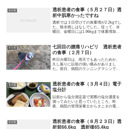
ら、とても美味しかったですね。店で出
してもいいレベルのお好み焼きでした。
透析患者の食事（５月２７日）透
未分類
それでは朝食から紹介します...
析中肌寒かったですね
透析では３日空けての体重増が2.2kgでし
た。除水残しはなしでした。従って、水
曜日、金曜日には1.96kgまで体重増加が
可能になりますから、栄養も十分摂れる
と思います。前にも書きましたが、残せ
ば、その分、次で減らす必要が出てきま
七回目の腰痛リハビリ 透析患者
未分類
すからね。そ...
の食事（２月７日）
昨日火曜日は、雨天でもあったためか、
久し振りに以前の強い痛みがありまし
た。前日、病院のランニングマシンで角
度を付けたために足に負荷がかかり過ぎ
たのかも知れません。リハビリに行く時
も痛みはありました。しかし、リハビリ
透析患者の食事（３月４日）電子
未分類
後は幾分か痛みも弱くなりま...
塩分計
以前から塩分測定器で実際の塩分濃度を
測ってみたいと思っていたところ、昨
夜、病院の管理栄養士からタニタの電子
塩分計をお借りすることができました。
今朝、家内の味噌汁を測ってみたら、
0.8%と出ました。しかし、肝心な味噌汁
透析患者の食事（８月２３日）透
未分類
の全体量を測らず食べてし...
析前66.6kg 透析後65.4kg