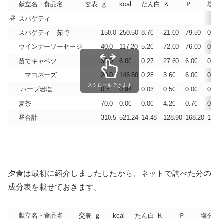
献立名・食品名
交表
ｇ
kcal
たん白
Ｋ
Ｐ
塩
昼
スパゲティ
スパゲティ 茹で
150.0
250.50
8.70
21.00
79.50
0.0
ウインナーソーセージ
40.0
117.20
5.20
72.00
76.00
0.7
茹でキャベツ
30.0
6.00
0.27
27.60
6.00
0.0
マヨネーズ
20.0
146.60
0.28
3.60
6.00
0.3
スクロールできます
ハーブ岩塩
0.5
0.94
0.03
0.50
0.00
0.2
麦茶
70.0
0.00
0.00
4.20
0.70
0.0
昼合計
310.5
521.24
14.48
128.90
168.20
1.3
夕食は最初に紹介しましたしたから、ネットで調べた分の
成分表を載せておきます。
献立名・食品名
交表
ｇ
kcal
たん白
Ｋ
Ｐ
塩分