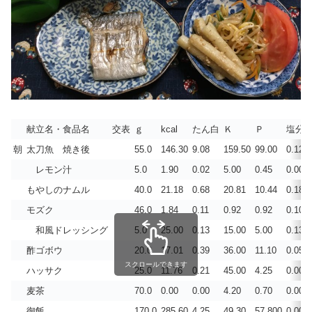
献立名・食品名
交表
ｇ
kcal
たん白
Ｋ
Ｐ
塩分
朝
太刀魚 焼き後
55.0
146.30
9.08
159.50
99.00
0.121
レモン汁
5.0
1.90
0.02
5.00
0.45
0.001
もやしのナムル
40.0
21.18
0.68
20.81
10.44
0.188
モズク
46.0
1.84
0.11
0.92
0.92
0.104
和風ドレッシング
5.0
25.00
0.13
15.00
5.00
0.133
酢ゴボウ
20.0
17.01
0.39
36.00
11.10
0.054
スクロールできます
ハッサク
25.0
11.76
0.21
45.00
4.25
0.000
麦茶
70.0
0.00
0.00
4.20
0.70
0.000
御飯
170.0
285.60
4.25
49.30
57.800
0.004