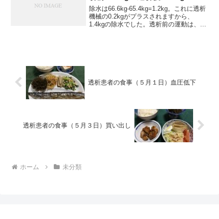
除水は66.6kg-65.4kg=1.2kg。これに透析
機械の0.2kgがプラスされますから、
1.4kgの除水でした。透析前の運動は、自
転車こぎ14分、ランニングマシン8分でし
た。自転車こぎは負荷を上げていること
もあり、何回やっても、きつい...
透析患者の食事（５月１日）血圧低下
透析患者の食事（５月３日）買い出し
ホーム
未分類