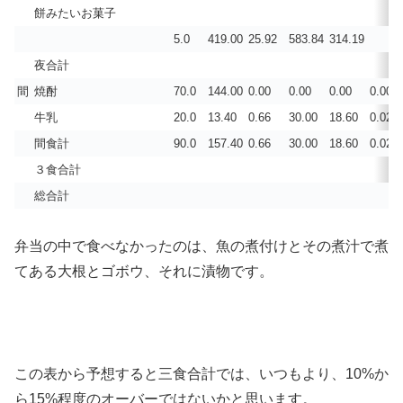
餅みたいお菓子
5.0
419.00
25.92
583.84
314.19
夜合計
間
焼酎
70.0
144.00
0.00
0.00
0.00
0.003
牛乳
20.0
13.40
0.66
30.00
18.60
0.021
間食計
90.0
157.40
0.66
30.00
18.60
0.024
３食合計
総合計
弁当の中で食べなかったのは、魚の煮付けとその煮汁で煮
てある大根とゴボウ、それに漬物です。
この表から予想すると三食合計では、いつもより、10%か
ら15%程度のオーバーではないかと思います。