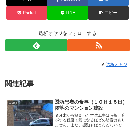
Pocket
LINE
コピー
透析オヤジをフォローする
透析オヤジ
関連記事
透析患者の食事（１０月１５日）
未分類
隣地のマンション建設
９月末から始まった本体工事は時折、音
がする程度で気になるほどの騒音はあり
ません。また、振動もほとんどないです
ね。一階部分（４部屋）がやっとわかる
ようになりました。単身者用な感じのマ