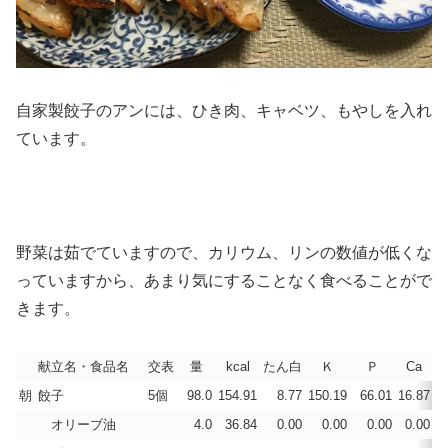
自家製餃子のアンには、ひき肉、キャベツ、もやしを入れ
ています。
野菜は茹でていますので、カリウム、リンの数値が低くな
っていますから、あまり気にすることなく食べることがで
きます。
献立名・食品名
交表
量
kcal
たん白
Ｋ
Ｐ
Ca
朝
餃子
5個
98.0
154.91
8.77
150.19
66.01
16.87
0
オリーブ油
4.0
36.84
0.00
0.00
0.00
0.00
0