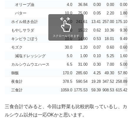
オリーブ油
4.0
36.84
0.00
0.00
0.00
バター
10.0
75.00
0.05
2.20
1.80
ホイル焼き合計
127.0
241.61
13.41
257.00
175.10
もやしサラダ
30.0
15.22
0.62
10.36
9.30
スクロールできます
キンピラごぼう
10.0
14.90
0.53
18.01
9.49
モズク
30.0
1.20
0.07
0.60
0.60
減塩ドレッシング
5.0
1.00
0.10
5.25
1.60
カルシウムウエハース
6.5
31.00
0.30
7.00
5.00
2
御飯
170.0
285.60
4.25
49.30
57.80
夜食計
378.5
590.54
19.28
347.52
258.89
2
三食計
1059.0
1775.53
59.39
908.53
615.42
5
三食合計でみると、今回は野菜も比較的取っているし、カ
ルシウム以外は一応OKかと思います。