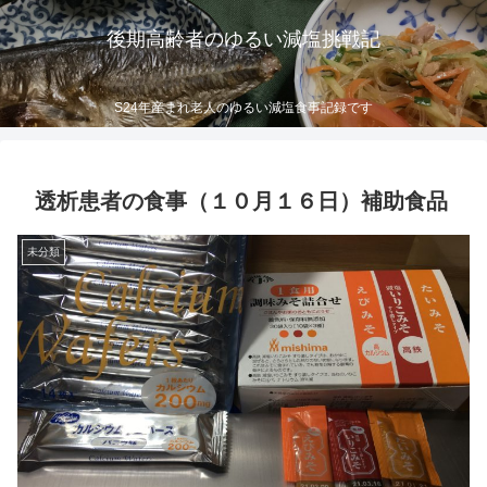
後期高齢者のゆるい減塩挑戦記
S24年産まれ老人のゆるい減塩食事記録です
透析患者の食事（１０月１６日）補助食品
未分類