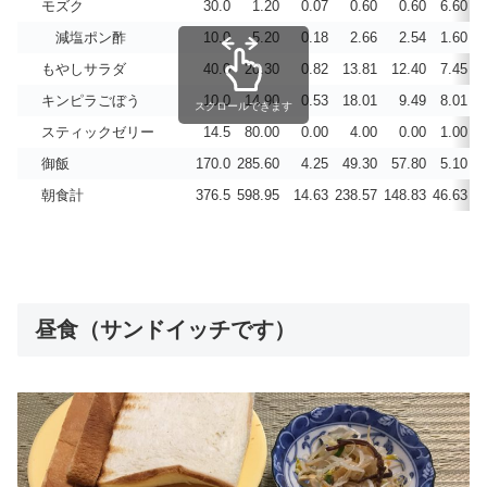
モズク
30.0
1.20
0.07
0.60
0.60
6.60
0
減塩ポン酢
10.0
5.20
0.18
2.66
2.54
1.60
0
もやしサラダ
40.0
20.30
0.82
13.81
12.40
7.45
0
キンピラごぼう
10.0
14.90
0.53
18.01
9.49
8.01
0
スクロールできます
スティックゼリー
14.5
80.00
0.00
4.00
0.00
1.00
御飯
170.0
285.60
4.25
49.30
57.80
5.10
0
朝食計
376.5
598.95
14.63
238.57
148.83
46.63
0
昼食（サンドイッチです）