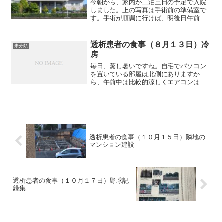
今朝から、家内が二泊三日の予定で入院
しました。上の写真は手術前の準備室で
す。手術が順調に行けば、明後日午前中
には退院です。家内を病院へ送り、自宅
へ帰ると火の気が全然ありませんので、
家の中が寒い寒い。二階の部屋にいた
透析患者の食事（８月１３日）冷
未分類
ら、昼頃からはエアコンを止...
房
毎日、蒸し暑いですね。自宅でパソコン
を置いている部屋は北側にありますか
ら、午前中は比較的涼しくエアコンは不
用で扇風機だけでよかったのですが、最
近はダメですね。９時過ぎにはエアコン
を入れざるを得ませんね。エアコンを入
れると愛犬もいつの間にか部...
透析患者の食事（１０月１５日）隣地の
マンション建設
透析患者の食事（１０月１７日）野球記
録集