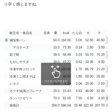
り辛く感じますね。
献立名・食品名
交表
量
kcal
たん白
Ｋ
Ｐ
C
昼
減塩食パン
60.0
184.00
5.00
52.80
40.80
13
マヨネーズ
10.0
73.30
0.14
1.80
3.00
0
茹で卵
39.0
58.89
5.03
50.70
70.20
19
もやしサラダ
30.0
15.22
0.62
10.36
9.30
5
冷凍牛肉コロッケ
30.0
100.00
1.70
86.79
21.20
2
冷凍ミニ焼きそば
35.0
46.00
1.80
50.00
25.00
6
スクロールできます
レタス
10.0
1.20
0.06
20.00
2.20
0
カツオ油漬けフレーク
20.0
15.43
3.63
46.00
32.00
1
タンパクゼリー
70.0
92.00
7.50
4.00
4.00
200
昼食計
304.0
586.04
25.48
322.45
207.70
250