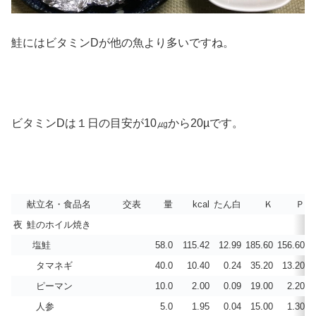
鮭にはビタミンDが他の魚より多いですね。
ビタミンDは１日の目安が10㎍から20µです。
献立名・食品名
交表
量
kcal
たん白
Ｋ
Ｐ
夜
鮭のホイル焼き
塩鮭
58.0
115.42
12.99
185.60
156.60
タマネギ
40.0
10.40
0.24
35.20
13.20
ピーマン
10.0
2.00
0.09
19.00
2.20
人参
5.0
1.95
0.04
15.00
1.30