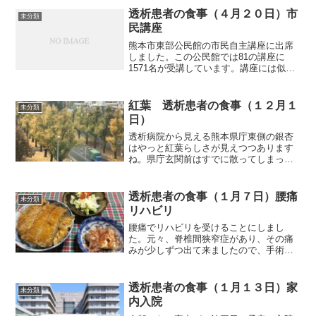
ンションです。狭いですね。それでは朝
透析患者の食事（４月２０日）市
未分類
食から紹介します。朝食（...
民講座
熊本市東部公民館の市民自主講座に出席
しました。この公民館では81の講座に
1571名が受講しています。講座には似た
ようなものがありますね。初めてのたの
しいウクレレと超簡単ウクレレ入門や初
めての英会話と英会話入門とはどう違う
紅葉 透析患者の食事（１２月１
未分類
のでしょうか？講座に...
日）
透析病院から見える熊本県庁東側の銀杏
はやっと紅葉らしさが見えつつあります
ね。県庁玄関前はすでに散ってしまって
います。病院三階の透析室から撮影しま
した。写真左上が県庁です。国道５７号
線が下の方になります。それでは朝食か
透析患者の食事（１月７日）腰痛
未分類
ら紹介します。朝食（塩サ...
リハビリ
腰痛でリハビリを受けることにしまし
た。元々、脊椎間狭窄症があり、その痛
みが少しずつ出て来ましたので、手術を
できるだけ先延ばしするためにリハビリ
を受けることにしました。１回目は40分
くらいかけて、電気治療、温め、その後
透析患者の食事（１月１３日）家
未分類
マッサージをやってもらい...
内入院