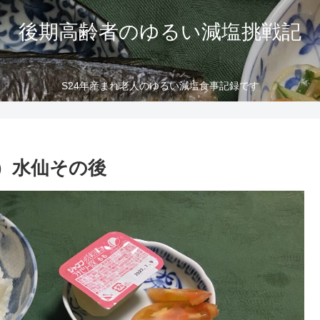
後期高齢者のゆるい減塩挑戦記
S24年産まれ老人のゆるい減塩食事記録です
）水仙その後