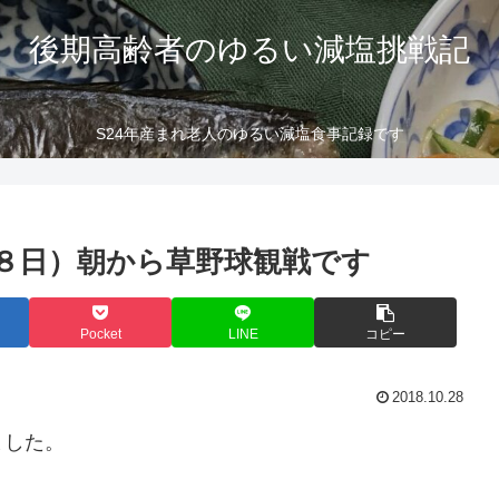
後期高齢者のゆるい減塩挑戦記
S24年産まれ老人のゆるい減塩食事記録です
８日）朝から草野球観戦です
Pocket
LINE
コピー
2018.10.28
ました。