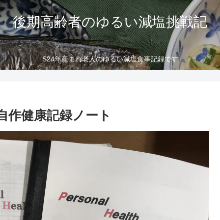
後期高齢者のゆるい減塩挑戦記
S24年産まれ老人のゆるい減塩食事記録です
自作健康記録ノート