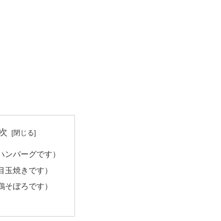
次
ハンバーグです）
目玉焼きです）
鶏そぼろです）