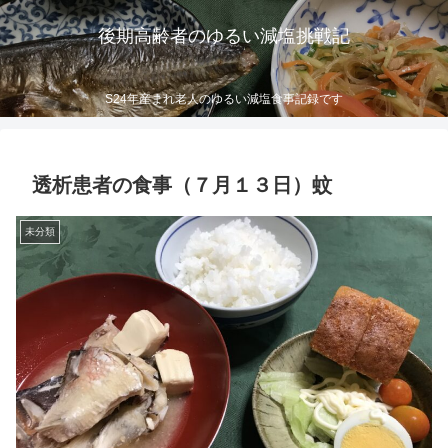
後期高齢者のゆるい減塩挑戦記
S24年産まれ老人のゆるい減塩食事記録です
透析患者の食事（７月１３日）蚊
未分類