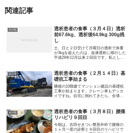
関連記事
透析患者の食事（３月４日）透析
未分類
前67.6kg、透析後64.9kg 300g残
し
土、日と２日空けて月曜日の透析で体重
が3kgを超えたのは、血液透析に移行した
平成29年12月以来２回目です。私として
は、今回は2.7kg前後かなと思っていまし
たので、増え過ぎました。食事を取り過
ぎたということはありませんので、水分
透析患者の食事（２月１４日）基
未分類
の取り過ぎ...
礎杭工事始まる
隣接の10階建てマンション建設の基礎杭
工事が始まります。クレーン車もデッカ
イですね。自宅に倒れてきたら、全壊で
すね。これから一年間大型トラックが出
入りしますが、自宅前の道路が耐えられ
るか心配です。それでは朝食から紹介し
透析患者の食事（３月８日）腰痛
未分類
ます。今朝、体重測定す...
リハビリ９回目
今朝は、吉田せきつい整形外科で腰痛の
１ヶ月一度の診察と９回目のリハビリで