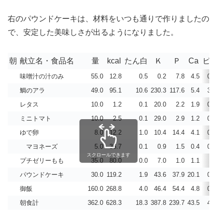
右のパウンドケーキは、材料をいつも通りで作りましたの
で、安定した美味しさが出るようになりました。
朝
献立名・食品名
量
kcal
たん白
Ｋ
Ｐ
Ca
ビD
味噌汁の汁のみ
55.0
12.8
0.5
0.2
7.8
4.5
0.0
鯛のアラ
49.0
95.1
10.6
230.3
117.6
5.4
3.9
レタス
10.0
1.2
0.1
20.0
2.2
1.9
0.0
ミニトマト
10.0
2.5
0.1
29.0
2.9
1.2
0.0
ゆで卵
8.0
12.2
1.0
10.4
14.4
4.1
0.1
マヨネーズ
5.0
36.7
0.1
0.9
1.5
0.4
0.3
スクロールできます
プチゼリーもも
35.0
80.0
0.0
7.0
1.0
1.1
パウンドケーキ
30.0
119.2
1.9
43.6
37.9
20.1
0.2
御飯
160.0
268.8
4.0
46.4
54.4
4.8
0.0
朝食計
362.0
628.3
18.3
387.8
239.7
43.5
4.5