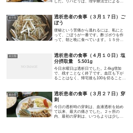
した。リハビリは、理学療法士によるマ
ッサージ、電気治療、温め、チェストプ
レス、レッグプレスの順で今朝は一時間
でした。イラストはチェストプレスで
透析患者の食事（３月１７日）ご
未分類
す。理学療法士の丁寧なマッ...
ぼう
便秘という苦痛から逃れるには、私にと
って、ごぼうが一番です。酢ゴボウを作
って、朝と晩に食べています。１５分ほ
ど茹でると柔らかくなりますから、酢、
砂糖、減塩醬油、炒りゴマで和えるだけ
す。それでは朝食から紹介します。朝食
透析患者の食事（４月１０日）塩
未分類
（昨夜の残りです）昨夜と...
分摂取量 5.501g
今日水曜日は透析日でした。2.4kg増加
で、残すことなく終了です。血圧も下が
ることはなく、帰宅後も100を切ることは
ありませんでした。病院では、透析前に
透析ノートとかで、透析までの二日間、
または三日間の体調を時々、メモ的に書
透析患者の食事（３月２７日）穿
未分類
いていますが、ど...
刺
今日の透析時の穿刺は、血液透析を始め
て以来、最大の痛さでした。２ヶ所の
内、最初の穿刺は、いつもよりは少し痛
いなという程度でした。この程度の痛さ
はしょっちゅうですから、まッいいかと
思い、次を待っていたところ、これが飛