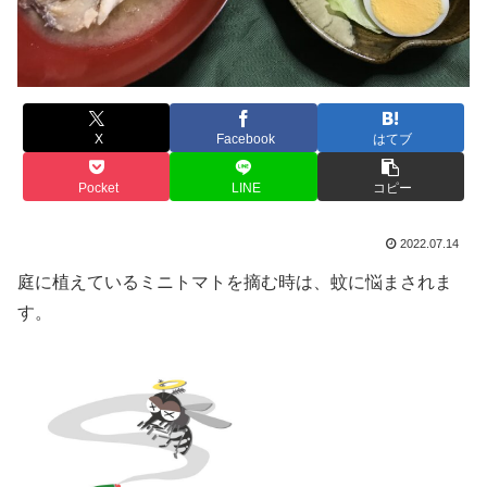
X
Facebook
はてブ
Pocket
LINE
コピー
2022.07.14
庭に植えているミニトマトを摘む時は、蚊に悩まされま
す。