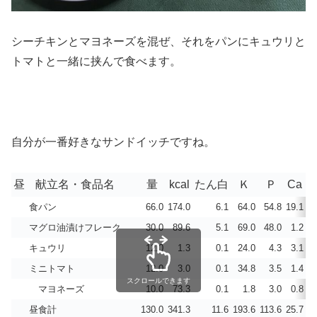
シーチキンとマヨネーズを混ぜ、それをパンにキュウリと
トマトと一緒に挟んで食べます。
自分が一番好きなサンドイッチですね。
昼
献立名・食品名
量
kcal
たん白
Ｋ
Ｐ
Ca
食パン
66.0
174.0
6.1
64.0
54.8
19.1
マグロ油漬けフレーク
30.0
89.6
5.1
69.0
48.0
1.2
キュウリ
12.0
1.3
0.1
24.0
4.3
3.1
ミニトマト
12.0
3.0
0.1
34.8
3.5
1.4
スクロールできます
マヨネーズ
10.0
73.3
0.1
1.8
3.0
0.8
昼食計
130.0
341.3
11.6
193.6
113.6
25.7