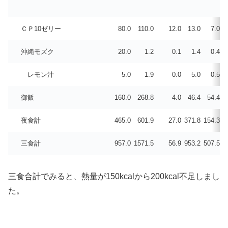
ＣＰ10ゼリー
80.0
110.0
12.0
13.0
7.0
沖縄モズク
20.0
1.2
0.1
1.4
0.4
レモン汁
5.0
1.9
0.0
5.0
0.5
御飯
160.0
268.8
4.0
46.4
54.4
夜食計
465.0
601.9
27.0
371.8
154.3
三食計
957.0
1571.5
56.9
953.2
507.5
1
三食合計でみると、熱量が150kcalから200kcal不足しまし
た。