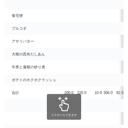
食宅便
プルコギ
アサリバター
大根の昆布だしあん
牛蒡と蓮根の炒り煮
ポテトのホクホクラッシュ
合計
200.0
220.0
10.9
306.0
92.0
スクロールできます