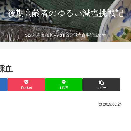
後期高齢者のゆるい減塩挑戦記
S24年産まれ老人のゆるい減塩食事記録です
採血
Pocket
LINE
コピー
2019.06.24