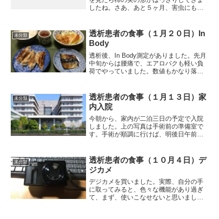
したね。さあ、あと５ヶ月、害虫にも負
けず、台風にも負けず、何個残ってくれ
るでしょうか。それでは朝食から紹介し
ます。今朝、起床後直ぐ、体重を測定し
透析患者の食事（１月２０日）In
未分類
たら、66.6kgで、前...
Body
透析後、In Body測定がありました。先月
中旬からは腰痛で、エアロバクも軽い負
荷でやっていました。数値もかなり落ち
ていると思っていました。しかし、先月
結果より若干下回っていましたが、先々
月よりは上回っていました。先週から腰
透析患者の食事（１月１３日）家
未分類
痛も少し、良くな...
内入院
今朝から、家内が二泊三日の予定で入院
しました。上の写真は手術前の準備室で
す。手術が順調に行けば、明後日午前中
には退院です。家内を病院へ送り、自宅
へ帰ると火の気が全然ありませんので、
家の中が寒い寒い。二階の部屋にいた
透析患者の食事（１０月４日）デ
未分類
ら、昼頃からはエアコンを止...
ジカメ
デジカメを買いました。実際、自分の手
に取ってみると、色々な機能があり過ぎ
て、まず、使いこなせないと思いまし
た。取扱説明書もネットで見ると300ペー
ジくらいありました。まず、最初は自分