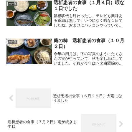
が欲しかった機能を使いこなすことから
透析患者の食事（１月４日）暇な
未分類
始めたいと思います。そ...
１日でした
箱根駅伝も終わったし、テレビも興味あ
る番組は無しで、いつになく暇な１日で
したね。おまけにパソコンやっていて
も、マウスの動きが悪く、電池を交換し
ても同じでしたから、新品と交換しまし
た。電機店からの帰りにスーパーに寄っ
庭の柿 透析患者の食事（１０月
未分類
ても、休みだったり、営業は...
２日）
今年の四月は、下の写真のようにたくさ
んの実が生っていて、秋を楽しみにして
いました。それが今年はヘタ虫駆除の消
毒の時期を間違えたのか、２本の柿の木
に数個しか生っていません。ほとんどヘ
タ虫にやられており残念でした。来年は
消毒の時期を間違わずにや...
透析患者の食事（６月２９日）大雨にな
りました
透析患者の食事（７月２日）雨が続きま
すね