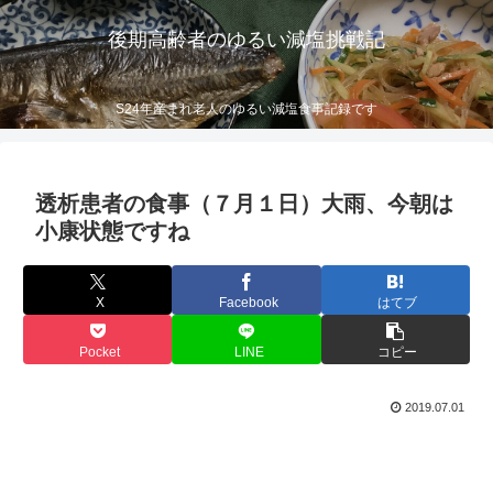
後期高齢者のゆるい減塩挑戦記
S24年産まれ老人のゆるい減塩食事記録です
透析患者の食事（７月１日）大雨、今朝は
小康状態ですね
X
Facebook
はてブ
Pocket
LINE
コピー
2019.07.01