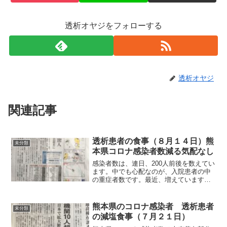
透析オヤジをフォローする
透析オヤジ
関連記事
透析患者の食事（８月１４日）熊
未分類
本県コロナ感染者数減る気配なし
感染者数は、連日、200人前後を数えてい
ます。中でも心配なのが、入院患者の中
の重症者数です。最近、増えています
ね。それでは朝食から紹介します。朝食
（秋刀魚です）秋刀魚は焼く前の重さが
83gで、頭と尻尾を切り落とし、焼いた後
熊本県のコロナ感染者 透析患者
未分類
の重さが66gでし...
の減塩食事（７月２１日）