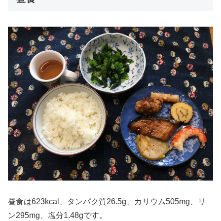
昼食は623kcal、タンパク質26.5g、カリウム505mg、リ
ン295mg、塩分1.48gです。