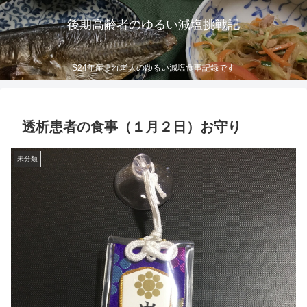
後期高齢者のゆるい減塩挑戦記
S24年産まれ老人のゆるい減塩食事記録です
透析患者の食事（１月２日）お守り
未分類