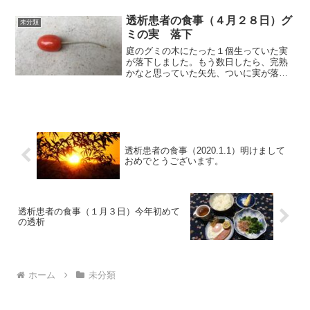
が、電話はひっきりなしにかかっていま
す。店舗の横に大きな倉庫があり、何台
透析患者の食事（４月２８日）グ
未分類
ものトラックが止まっていま...
ミの実 落下
庭のグミの木にたった１個生っていた実
が落下しました。もう数日したら、完熟
かなと思っていた矢先、ついに実が落下
しました。食べてみたら、グミの実独特
の甘酸っぱい味でしたね。来年は、花が
咲いたら、実がつきやすくなる薬剤を散
布しようと思っています。...
透析患者の食事（2020.1.1）明けまして
おめでとうございます。
透析患者の食事（１月３日）今年初めて
の透析
ホーム
未分類