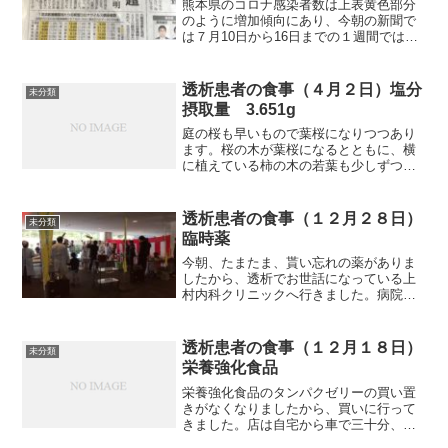
熊本県のコロナ感染者数は上表黄色部分
のように増加傾向にあり、今朝の新聞で
は７月10日から16日までの１週間ではさ
らに11.99人から15.93人と前週に比べて
1.33倍に増えていますね。このまま推移
するとピークは何人くらいになるのでし
透析患者の食事（４月２日）塩分
未分類
ょうか...
摂取量 3.651g
庭の桜も早いもので葉桜になりつつあり
ます。桜の木が葉桜になるとともに、横
に植えている柿の木の若葉も少しずつ成
長し始めています。今年は暖かったた
め、既に生垣に虫がついていましたか
ら、昨日、今年初めての消毒をしまし
透析患者の食事（１２月２８日）
未分類
た。いつもだと柿の若葉が木全体...
臨時薬
今朝、たまたま、貰い忘れの薬がありま
したから、透析でお世話になっている上
村内科クリニックへ行きました。病院へ
着くと、１階の駐車場に紅白の幕が張っ
てあり、中からテンポのいい餅つきの音
が聞こえてきました。中を覗いてみると
透析患者の食事（１２月１８日）
未分類
80歳代の大（おお）先生...
栄養強化食品
栄養強化食品のタンパクゼリーの買い置
きがなくなりましたから、買いに行って
きました。店は自宅から車で三十分、阿
蘇方面にあります。店舗は小さいです