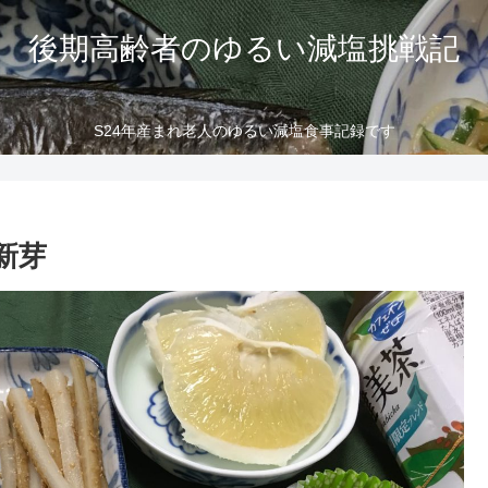
後期高齢者のゆるい減塩挑戦記
S24年産まれ老人のゆるい減塩食事記録です
新芽