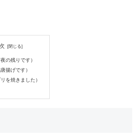
次
昨夜の残りです）
鶏唐揚げです）
ブリを焼きました）