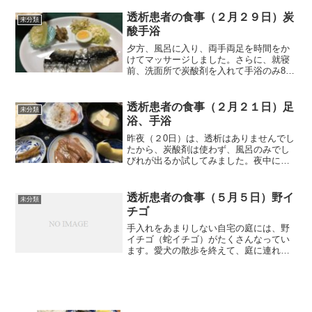
方は特に夏からいきなり冬ッという感じ
で、毎年のことながら身体が戸惑ってい
透析患者の食事（２月２９日）炭
未分類
ます。それでは朝食から紹...
酸手浴
夕方、風呂に入り、両手両足を時間をか
けてマッサージしました。さらに、就寝
前、洗面所で炭酸剤を入れて手浴のみ8分
やりました。炭酸が入ったお湯の中の両
手を見ると小さい泡がびっしり付いてい
ました。この泡を見ると効果があるんじ
透析患者の食事（２月２１日）足
未分類
ゃないかなとは思います...
浴、手浴
昨夜（２0日）は、透析はありませんでし
たから、炭酸剤は使わず、風呂のみでし
びれが出るか試してみました。夜中にし
びれが出ると嫌ですから、湯船の中で、
両足、両手を時間をかけてマッサージし
ました。夕方、入りましたから、就寝時
透析患者の食事（５月５日）野イ
未分類
には手足は冷え切ってい...
チゴ
手入れをあまりしない自宅の庭には、野
イチゴ（蛇イチゴ）がたくさんなってい
ます。愛犬の散歩を終えて、庭に連れて
来ると、よく食べるんですよね。うまく
ないと聞いていますが、犬にとっては、
うまいのでしょうか？単に腹が減ってい
るから食べているようにし...