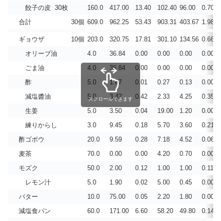
餃子の皮 30枚
160.0
417.00
13.40
102.40
96.00
0.700
合計
30個
609.0
962.25
53.43
903.31
403.67
1.983
ギョウザ
10個
203.0
320.75
17.81
301.10
134.56
0.661
オリーブ油
4.0
36.84
0.00
0.00
0.00
0.000
ごま油
4.0
36.84
0.00
0.00
0.00
0.000
酢
5.0
1.67
0.01
0.27
0.13
0.001
減塩醬油
5.0
3.42
0.42
2.33
4.25
0.350
スクロールできます
生姜
5.0
3.50
0.04
19.00
1.20
0.001
練りからし
3.0
9.45
0.18
5.70
3.60
0.218
酢ゴボウ
20.0
9.59
0.28
7.18
4.52
0.067
麦茶
70.0
0.00
0.00
4.20
0.70
0.000
モズク
50.0
2.00
0.12
1.00
1.00
0.113
レモン汁
5.0
1.90
0.02
5.00
0.45
0.001
バター
10.0
75.00
0.05
2.20
1.80
0.004
減塩食パン
60.0
171.00
6.60
58.20
49.80
0.140