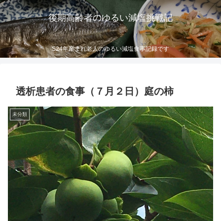
後期高齢者のゆるい減塩挑戦記
S24年産まれ老人のゆるい減塩食事記録です
透析患者の食事（７月２日）庭の柿
未分類