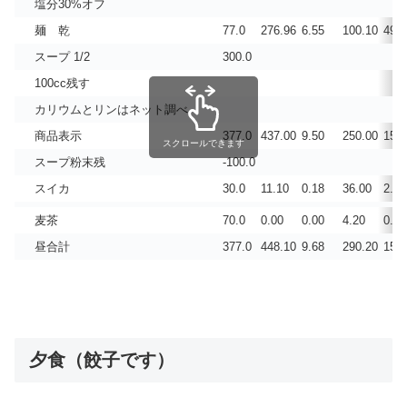
塩分30%オフ
麺 乾
77.0
276.96
6.55
100.10
49.0
スープ 1/2
300.0
100cc残す
カリウムとリンはネット調べ
商品表示
377.0
437.00
9.50
250.00
150.
スクロールできます
スープ粉末残
-100.0
スイカ
30.0
11.10
0.18
36.00
2.40
麦茶
70.0
0.00
0.00
4.20
0.70
昼合計
377.0
448.10
9.68
290.20
153.
夕食（餃子です）