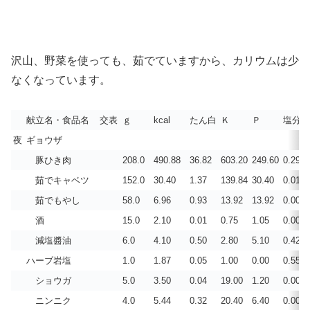
沢山、野菜を使っても、茹でていますから、カリウムは少
なくなっています。
献立名・食品名
交表
ｇ
kcal
たん白
Ｋ
Ｐ
塩分
夜
ギョウザ
豚ひき肉
208.0
490.88
36.82
603.20
249.60
0.297
茹でキャベツ
152.0
30.40
1.37
139.84
30.40
0.011
茹でもやし
58.0
6.96
0.93
13.92
13.92
0.003
酒
15.0
2.10
0.01
0.75
1.05
0.000
減塩醬油
6.0
4.10
0.50
2.80
5.10
0.420
ハーブ岩塩
1.0
1.87
0.05
1.00
0.00
0.550
ショウガ
5.0
3.50
0.04
19.00
1.20
0.001
ニンニク
4.0
5.44
0.32
20.40
6.40
0.001