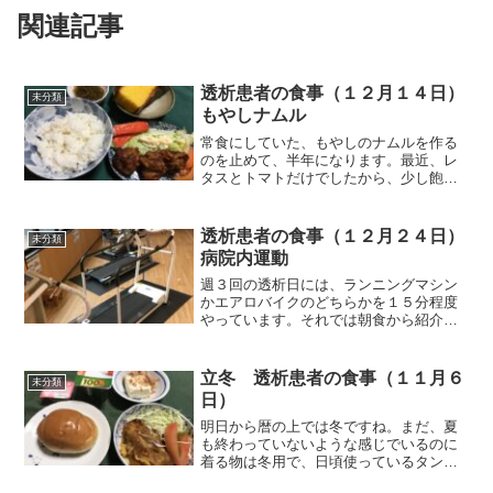
関連記事
透析患者の食事（１２月１４日）
未分類
もやしナムル
常食にしていた、もやしのナムルを作る
のを止めて、半年になります。最近、レ
タスとトマトだけでしたから、少し飽き
も来ましたので、久し振りに作りまし
た。今回はもやしとキュウリ、きくら
げ、リンゴで作ってみました。容器はア
透析患者の食事（１２月２４日）
未分類
イスクリームが入っていたもの...
病院内運動
週３回の透析日には、ランニングマシン
かエアロバイクのどちらかを１５分程度
やっています。それでは朝食から紹介し
ます。朝食（太刀魚です）今朝、魚焼き
機の調子がおかしいのか、太刀魚にうま
く焦げ目が付きませんでした。焼けては
立冬 透析患者の食事（１１月６
未分類
いるものの、何となく半焼...
日）
明日から暦の上では冬ですね。まだ、夏
も終わっていないような感じでいるのに
着る物は冬用で、日頃使っているタンス
は冬物と夏物で混雑しています。熊本地