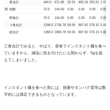
夜合計
444.0
671.96
25.53
406.18
202.01
1.556
間
焼酎
70.0
144.00
0.00
0.00
0.00
0.003
間食計
70.0
144.00
0.00
0.00
0.00
0.003
３食合計
1298.0
1736.78
59.00
997.82
579.15
5.086
総合計
1368.0
1880.78
59.00
997.82
579.15
5.089
三食合計でみると、やはり、昼食でインスタント麺を食べ
ていますから、減塩に気を付けたにも関わらず、5gを超
えてしまいました。
インスタント麺を食べた割には、熱量やタンパク質等は数
字的には満足できるものとなっています。