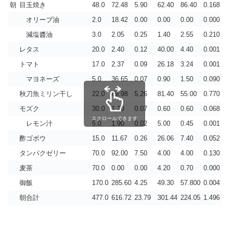
朝
目玉焼き
48.0
72.48
5.90
62.40
86.40
0.168
オリーブ油
2.0
18.42
0.00
0.00
0.00
0.000
減塩醬油
3.0
2.05
0.25
1.40
2.55
0.210
レタス
20.0
2.40
0.12
40.00
4.40
0.001
トマト
17.0
2.37
0.09
26.18
3.24
0.001
マヨネーズ
5.0
36.65
0.07
0.90
1.50
0.090
秋刀魚ミリン干し
22.0
89.98
5.26
81.40
55.00
0.770
モズク
30.0
1.20
0.07
0.60
0.60
0.068
スクロールできます
レモン汁
5.0
1.90
0.02
5.00
0.45
0.001
酢ゴボウ
15.0
11.67
0.26
26.06
7.40
0.052
タンパクゼリー
70.0
92.00
7.50
4.00
4.00
0.130
麦茶
70.0
0.00
0.00
4.20
0.70
0.000
御飯
170.0
285.60
4.25
49.30
57.800
0.004
朝合計
477.0
616.72
23.79
301.44
224.05
1.496