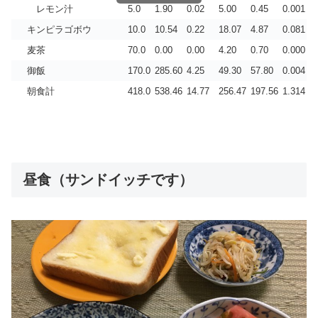
レモン汁
5.0
1.90
0.02
5.00
0.45
0.001
キンピラゴボウ
10.0
10.54
0.22
18.07
4.87
0.081
麦茶
70.0
0.00
0.00
4.20
0.70
0.000
御飯
170.0
285.60
4.25
49.30
57.80
0.004
朝食計
418.0
538.46
14.77
256.47
197.56
1.314
昼食（サンドイッチです）