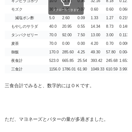
キンピラゴボウ
10.0
24.45
0.36
32.16
8.18
0.121
モズク
30.0
1.20
0.07
0.60
0.60
0.068
スクロールできます
減塩ポン酢
5.0
2.60
0.09
1.33
1.27
0.215
もやしのサラダ
40.0
20.95
0.55
14.34
8.73
0.148
タンパクゼリー
70.0
92.00
7.50
13.00
3.00
0.113
麦茶
70.0
0.00
0.00
4.20
0.70
0.000
御飯
170.0
285.60
4.25
49.30
57.80
0.004
夜食計
523.0
665.85
25.54
393.42
245.68
1.652
三食計
1156.0
1786.01
61.90
1049.33
610.59
3.993
三食合計でみると、数字的にはＯＫです。
ただ、マヨネーズとバターの量が多過ぎました。