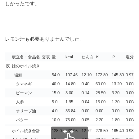
しかったです。
レモン汁も必要ありませんでした。
献立名・食品名
交表
量
kcal
たん白
Ｋ
Ｐ
塩分
夜
鮭のホイル焼き
塩鮭
54.0
107.46
12.10
172.80
145.80
0.972
タマネギ
40.0
14.80
0.40
60.00
13.20
0.003
ピーマン
15.0
3.00
0.14
28.50
3.30
0.000
人参
5.0
1.95
0.04
15.00
1.30
0.004
オリーブ油
4.0
36.84
0.00
0.00
0.00
0.000
バター
10.0
75.00
0.05
2.20
1.80
0.004
ホイル焼き合計
128.0
239.05
12.72
278.50
165.40
0.982