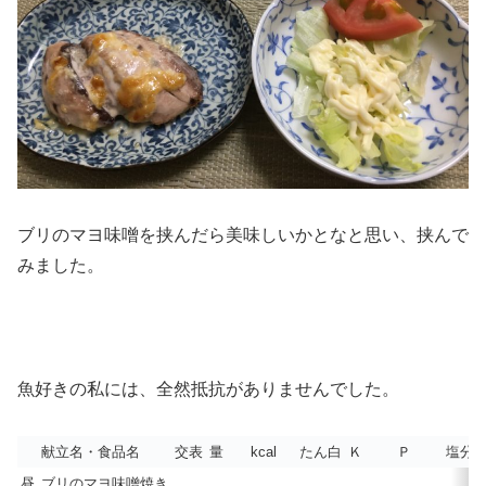
ブリのマヨ味噌を挟んだら美味しいかとなと思い、挟んで
みました。
魚好きの私には、全然抵抗がありませんでした。
献立名・食品名
交表
量
kcal
たん白
Ｋ
Ｐ
塩分
昼
ブリのマヨ味噌焼き