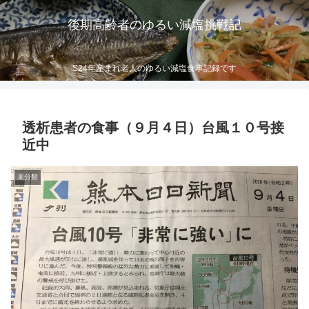
後期高齢者のゆるい減塩挑戦記
S24年産まれ老人のゆるい減塩食事記録です
透析患者の食事（９月４日）台風１０号接
近中
未分類