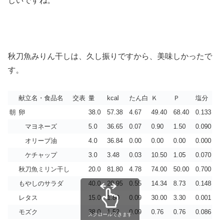
しいですね。
秋刀魚みりん干しは、久し振りですから、美味しかったで
す。
献立名・食品名
交表
量
kcal
たん白
Ｋ
Ｐ
塩分
朝
卵
38.0
57.38
4.67
49.40
68.40
0.133
マヨネーズ
5.0
36.65
0.07
0.90
1.50
0.090
オリーブ油
4.0
36.84
0.00
0.00
0.00
0.000
ケチャップ
3.0
3.48
0.03
10.50
1.05
0.070
秋刀魚ミリン干し
20.0
81.80
4.78
74.00
50.00
0.700
もやしのサラダ
40.0
20.95
0.55
14.34
8.73
0.148
レタス
15.0
1.80
0.09
30.00
3.30
0.001
モズク
38.0
1.52
0.09
0.76
0.76
0.086
スクロールできます