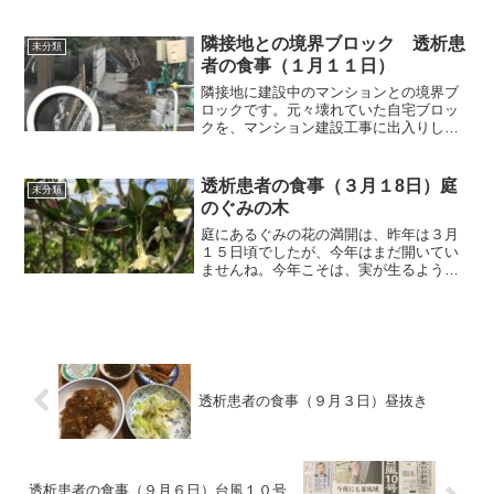
には退院です。家内を病院へ送り、自宅
へ帰ると火の気が全然ありませんので、
家の中が寒い寒い。二階の部屋にいた
隣接地との境界ブロック 透析患
未分類
ら、昼頃からはエアコンを止...
者の食事（１月１１日）
隣接地に建設中のマンションとの境界ブ
ロックです。元々壊れていた自宅ブロッ
クを、マンション建設工事に出入りして
いる業者トラックが、さらに壊していま
したから、修理してもらいました。以前
とは比べられないほど、きれいになりま
透析患者の食事（３月１8日）庭
未分類
した。それでは朝食から紹...
のぐみの木
庭にあるぐみの花の満開は、昨年は３月
１５日頃でしたが、今年はまだ開いてい
ませんね。今年こそは、実が生るように
祈るのみです。それでは朝食から紹介し
ます。朝食（ブリのマヨみそ焼きです）
ブリは昨夜の残りです。カレーは、家内
用に作ってあったものをス...
透析患者の食事（９月３日）昼抜き
透析患者の食事（９月６日）台風１０号