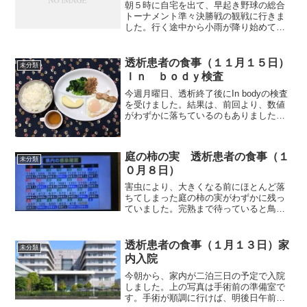
朝５時に自宅を出て、早起き野球の総合
トーナメント準々決勝戦の観戦に行きま
した。行く途中から小雨が降り始めてい
ました。５時５０分試合開始から２回ま
では、小雨ながらなんとか試合になりま
したが、３回から土砂降りになり、降雨
透析患者の食事（１１月１５日）
未分類
による試合中止となりまし...
Ｉｎ ｂｏｄｙ検査
今週月曜日、透析終了後にIn bodyの検査
を受けました。結果は、前回より、数値
がわずかに落ちているのもありました
が、逆にわずかだけど上がっているのも
ありました。エアロバイクを始めて、ま
だ２週間です。今後、継続していけば、
庭の柿の実 透析患者の食事（１
必ず効果が出ると思...
未分類
０月８日）
害虫により、大きくなる前にほとんど落
ちてしまった庭の柿の実がわずかに残っ
ていました。完熟まで待っていると鳥が
食べてしまいますし、今年は特に数が少
なかったので、収穫してしまいました。
今年はたった9個でした。それでは朝食か
透析患者の食事（１月１３日）家
未分類
ら紹介します。朝食（カ...
内入院
今朝から、家内が二泊三日の予定で入院
しました。上の写真は手術前の準備室で
す。手術が順調に行けば、明後日午前中