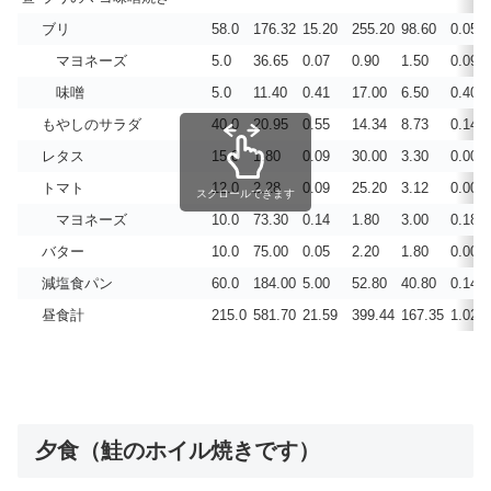
ブリ
58.0
176.32
15.20
255.20
98.60
0.058
マヨネーズ
5.0
36.65
0.07
0.90
1.50
0.090
味噌
5.0
11.40
0.41
17.00
6.50
0.405
もやしのサラダ
40.0
20.95
0.55
14.34
8.73
0.148
レタス
15.0
1.80
0.09
30.00
3.30
0.001
トマト
12.0
2.28
0.09
25.20
3.12
0.001
スクロールできます
マヨネーズ
10.0
73.30
0.14
1.80
3.00
0.180
バター
10.0
75.00
0.05
2.20
1.80
0.004
減塩食パン
60.0
184.00
5.00
52.80
40.80
0.140
昼食計
215.0
581.70
21.59
399.44
167.35
1.027
夕食（鮭のホイル焼きです）