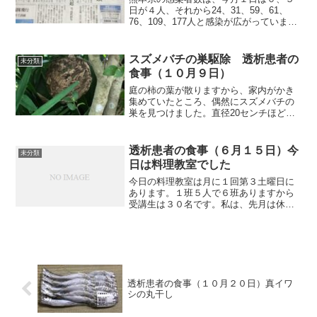
日が４人、それから24、31、59、61、
76、109、177人と感染が広がっています
ね。この早さで行けば、過去最多の300人
を超えるのも、そんなに時間はかからな
いでしょう。また、２月から予定されて
スズメバチの巣駆除 透析患者の
未分類
いると...
食事（１０月９日）
庭の柿の葉が散りますから、家内がかき
集めていたところ、偶然にスズメバチの
巣を見つけました。直径20センチほどの
大きさで、ハチも飛んでいましたから、
自分で駆除するのは危ないので業者に頼
んで駆除してもらいました。巣を作り始
透析患者の食事（６月１５日）今
未分類
めて１週間程度経ってい...
日は料理教室でした
今日の料理教室は月に１回第３土曜日に
あります。１班５人で６班ありますから
受講生は３０名です。私は、先月は休
み、４月は他の班に行きましたから、同
じ班の方とは今日が初めてでした。色々
しゃべりながら、料理していきますが、
どうも一人だけ、まだ退職し...
透析患者の食事（１０月２０日）真イワ
シの丸干し