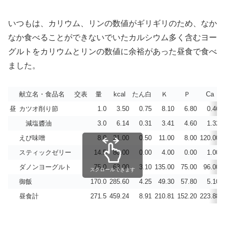
いつもは、カリウム、リンの数値がギリギリのため、なか
なか食べることができないでいたカルシウム多く含むヨー
グルトをカリウムとリンの数値に余裕があった昼食で食べ
ました。
献立名・食品名
交表
量
kcal
たん白
Ｋ
Ｐ
Ca
昼
カツオ削り節
1.0
3.50
0.75
8.10
6.80
0.46
減塩醬油
3.0
6.14
0.31
3.41
4.60
1.32
えび味噌
8.0
21.00
0.50
11.00
8.00
120.00
スティックゼリー
14.5
80.00
0.00
4.00
0.00
1.00
ダノンヨーグルト
75.0
63.00
3.10
135.00
75.00
96.00
スクロールできます
御飯
170.0
285.60
4.25
49.30
57.80
5.10
昼食計
271.5
459.24
8.91
210.81
152.20
223.88