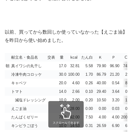
以前、買ってから数回しか使っていなかった【えごま油】
を昨日から使い始めました。
献立名・食品名
交表
量
kcal
たん白
Ｋ
Ｐ
Ca
朝
真イワシの丸干し
17.0
32.81
5.58
79.90
96.90
74.8
冷凍牛肉コロッケ
30.0
100.00
1.70
86.79
21.20
2.8
キャベツ
20.0
4.60
0.26
40.00
0.54
8.6
トマト
14.0
2.66
0.10
29.40
3.64
0.9
減塩ドレッシング
10.0
2.00
0.20
10.50
3.20
1.0
えごま油
3.0
28.00
0.00
0.00
0.03
0.0
たんぱくゼリー
70.0
92.00
7.50
4.00
4.00
200.0
スクロールできます
キンピラごぼう
10.0
14.53
0.31
26.59
6.90
6.1