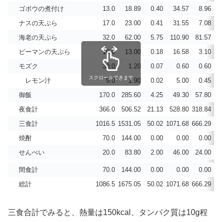
ゴボウの煮付け
13.0
18.89
0.40
34.57
8.96
ナスの天ぷら
17.0
23.00
0.41
31.55
7.08
海老の天ぷら
32.0
62.00
5.75
110.90
81.57
1
ピーマンの天ぷら
10.0
13.00
0.18
16.58
3.10
モズク
30.0
1.20
0.07
0.60
0.60
スクロールできます
レモン汁
5.0
1.90
0.02
5.00
0.45
御飯
170.0
285.60
4.25
49.30
57.80
夜食計
366.0
506.52
21.13
528.80
318.84
5
三食計
1016.5
1531.05
50.02
1071.68
666.29
58
焼酎
70.0
144.00
0.00
0.00
0.00
せんべい
20.0
83.80
2.00
46.00
24.00
間食計
70.0
144.00
0.00
0.00
0.00
総計
1086.5
1675.05
50.02
1071.68
666.29
58
三食合計でみると、熱量は150kcal、タンパク質は10g程