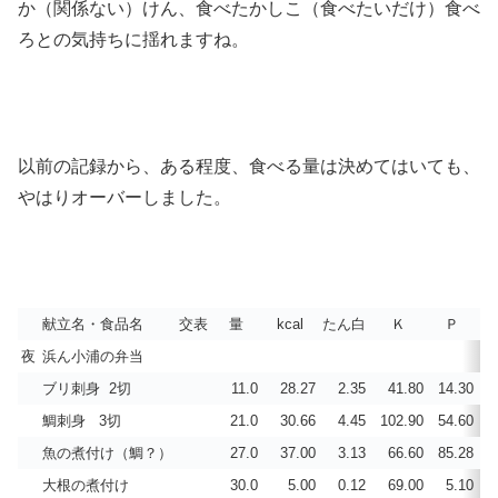
か（関係ない）けん、食べたかしこ（食べたいだけ）食べ
ろとの気持ちに揺れますね。
以前の記録から、ある程度、食べる量は決めてはいても、
やはりオーバーしました。
献立名・食品名
交表
量
kcal
たん白
Ｋ
Ｐ
夜
浜ん小浦の弁当
ブリ刺身 2切
11.0
28.27
2.35
41.80
14.30
鯛刺身 3切
21.0
30.66
4.45
102.90
54.60
魚の煮付け（鯛？）
27.0
37.00
3.13
66.60
85.28
大根の煮付け
30.0
5.00
0.12
69.00
5.10