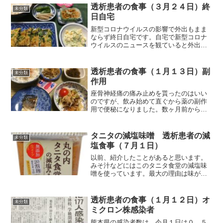
透析患者の食事（３月２４日）終
未分類
日自宅
新型コロナウイルスの影響で外出もまま
ならず終日自宅です。自宅で新型コロナ
ウイルスのニュースを観ていると外出す
るのも怖くなりますね。それでは朝食か
ら紹介します。朝食（小松菜入りの卵焼
きです）タンパク質が不足するかなと思
透析患者の食事（１月１３日）副
未分類
いプロテインゼリーを加え...
作用
座骨神経痛の痛み止めを貰ったのはいい
のですが、飲み始めて直ぐから薬の副作
用で便秘になりました。数ヶ月前から、
便秘対策としてヨーグルトを食べていま
したから、便秘には縁が無くなっていた
ところに便秘です。痛み止めを止める
タニタの減塩味噌 透析患者の減
未分類
か、そのまま飲み続けて便秘...
塩食事（７月１日）
以前、紹介したことがあると思います。
みそ汁などにはこのタニタ食堂の減塩味
噌を使っています。最大の理由は味がい
いとかではなく、カリウムとリンの数値
が表示されているからです。長期間、食
べ続けているからか、この味噌で作った
透析患者の食事（１月１２日）オ
未分類
みそ汁を食べても美味しい...
ミクロン株感染者
熊本県の感染者数は、今月１日は０、５