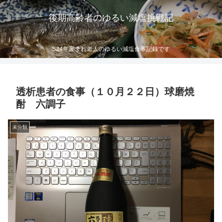
後期高齢者のゆるい減塩挑戦記
S24年産まれ老人のゆるい減塩食事記録です
透析患者の食事（１０月２２日）球磨焼
酎 六調子
未分類