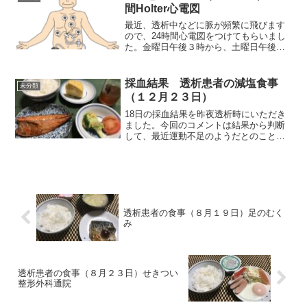
がいつになく痛かっ...
間Holter心電図
最近、透析中などに脈が頻繁に飛びます
ので、24時間心電図をつけてもらいまし
た。金曜日午後３時から、土曜日午後３
時までです。それでは朝食から紹介しま
す。朝食（エビチリです）写真は撮り忘
れました。朝献立名・食品名 量kcalた
採血結果 透析患者の減塩食事
未分類
ん白ＫＰCaビD塩...
（１２月２３日）
18日の採血結果を昨夜透析時にいただき
ました。今回のコメントは結果から判断
して、最近運動不足のようだとのことで
とした。実際、草野球観戦記のまとめに
集中していましたから、外に出ることも
なく、運動する量も腰痛体操くらいでし
た。先月は毎日、自分と...
透析患者の食事（８月１９日）足のむく
み
透析患者の食事（８月２３日）せきつい
整形外科通院