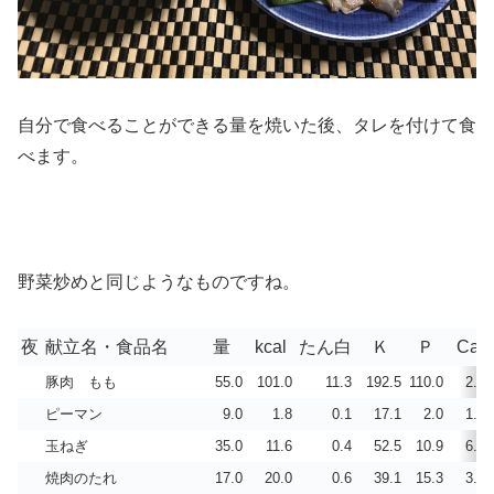
自分で食べることができる量を焼いた後、タレを付けて食
べます。
野菜炒めと同じようなものですね。
夜
献立名・食品名
量
kcal
たん白
Ｋ
Ｐ
Ca
豚肉 もも
55.0
101.0
11.3
192.5
110.0
2.2
ピーマン
9.0
1.8
0.1
17.1
2.0
1.0
玉ねぎ
35.0
11.6
0.4
52.5
10.9
6.3
焼肉のたれ
17.0
20.0
0.6
39.1
15.3
3.9