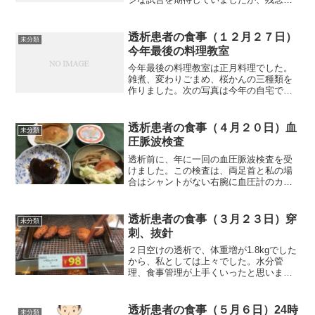
がらワンサイドゲームで、７回コールド
でした。それでは朝食から紹介します。
朝食（秋刀魚です）昼食（コンビニのサ
透析患者の食事（１２月２７日）
未分類
ンドイッチです）球場から...
今年最後の料理教室
今年最後の料理教室は正月料理でした。
雑煮、変わりごまめ、桜かんの三種類を
作りました。次の写真は今年の自宅での
雑煮です。今年も明日からおせち料理を
作ります。それでは朝食から紹介しま
す。朝食（秋刀魚です）昼食（料理教室
透析患者の食事（４月２０日）血
未分類
での昼食です）私の班は２人...
圧脈波検査
透析前に、年に一回の血圧脈波検査を受
けました。この検査は、両足首と私の場
合はシャントがない右腕に血圧計のカフ
を巻き、血圧を測ることで血管の硬さと
動脈硬化の程度を調べるそうです。それ
では朝食から紹介します。朝食（ハンバ
透析患者の食事（３月２３日）穿
未分類
ーグです）昨夜の残り半分...
刺、抜針
２日空けの透析で、体重増が1.8kgでした
から、私としては上々でした。水分管
理、食事管理が上手くいったと思いま
す。血圧も100を切ることはなくなりまし
たから、回診時の院長はニコニコです。
透析時の穿刺では、２ヶ所の内、１ヶ所
透析患者の食事（５月６日）24時
未分類