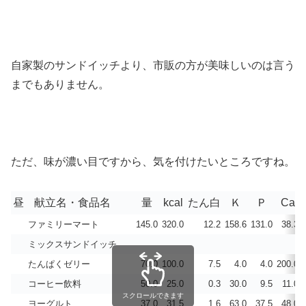
自家製のサンドイッチより、市販の方が美味しいのは言う
までもありません。
ただ、味が濃い目ですから、気を付けたいところですね。
昼
献立名・食品名
量
kcal
たん白
Ｋ
Ｐ
Ca
ファミリーマート
145.0
320.0
12.2
158.6
131.0
38.3
ミックスサンドイッチ
たんぱくゼリー
70.0
100.0
7.5
4.0
4.0
200.0
コーヒー飲料
50.0
25.0
0.3
30.0
9.5
11.0
スクロールできます
ヨーグルト
37.0
31.5
1.6
63.0
37.5
48.0