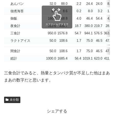
あんパン
32.0
88.0
2.2
24.4
24.0
8.6
佃煮海苔
5.0
8.6
0.2
8.0
3.2
1.4
御飯
160.0
268.8
4.0
46.4
54.4
4.8
スクロールできます
夜食計
313.0
499.7
18.7
380.0
219.7
28.2
三食計
950.0
1576.8
54.7
944.1
576.5
363.9
ラクトアイス
50.0
108.6
1.7
75.0
46.5
47.5
間食計
50.0
108.6
1.7
75.0
46.5
47.5
総計
1000.0
1685.4
56.4
1019.1
623.0
411.4
三食合計でみると、熱量とタンパク質が不足した他はまあ
まあの数字だと思います。
未分類
シェアする