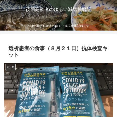
後期高齢者のゆるい減塩挑戦記
S24年産まれ老人のゆるい減塩食事記録です
透析患者の食事（８月２１日）抗体検査キ
ット
未分類