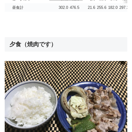
昼食計
302.0
476.5
21.6
255.6
182.0
297.3
夕食（焼肉です）