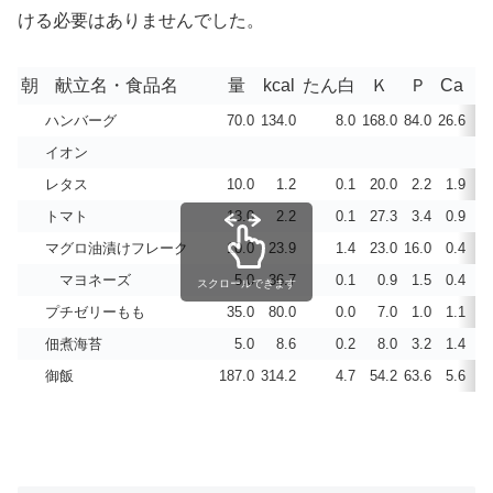
ける必要はありませんでした。
朝
献立名・食品名
量
kcal
たん白
Ｋ
Ｐ
Ca
ビ
ハンバーグ
70.0
134.0
8.0
168.0
84.0
26.6
0
イオン
レタス
10.0
1.2
0.1
20.0
2.2
1.9
0
トマト
13.0
2.2
0.1
27.3
3.4
0.9
0
マグロ油漬けフレーク
10.0
23.9
1.4
23.0
16.0
0.4
0
マヨネーズ
5.0
36.7
0.1
0.9
1.5
0.4
0
スクロールできます
プチゼリーもも
35.0
80.0
0.0
7.0
1.0
1.1
佃煮海苔
5.0
8.6
0.2
8.0
3.2
1.4
0
御飯
187.0
314.2
4.7
54.2
63.6
5.6
0