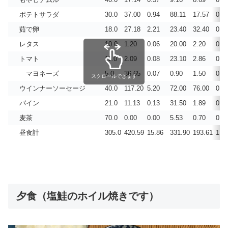
ポテトサラダ
30.0
37.00
0.94
88.11
17.57
0.2
茹で卵
18.0
27.18
2.21
23.40
32.40
0.0
レタス
10.0
1.20
0.06
20.00
2.20
0.0
トマト
11.0
2.09
0.08
23.10
2.86
0.0
マヨネーズ
5.0
36.65
0.07
0.90
1.50
0.0
スクロールできます
ウインナーソーセージ
40.0
117.20
5.20
72.00
76.00
0.7
パイン
21.0
11.13
0.13
31.50
1.89
0.0
麦茶
70.0
0.00
0.00
5.53
0.70
0.0
昼食計
305.0
420.59
15.86
331.90
193.61
1.5
夕食（塩鮭のホイル焼きです）