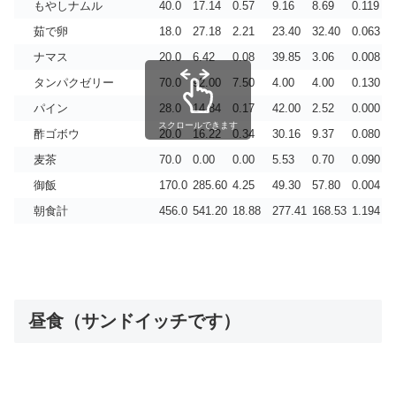
もやしナムル
40.0
17.14
0.57
9.16
8.69
0.119
茹で卵
18.0
27.18
2.21
23.40
32.40
0.063
ナマス
20.0
6.42
0.08
39.85
3.06
0.008
タンパクゼリー
70.0
92.00
7.50
4.00
4.00
0.130
パイン
28.0
14.84
0.17
42.00
2.52
0.000
スクロールできます
酢ゴボウ
20.0
16.22
0.34
30.16
9.37
0.080
麦茶
70.0
0.00
0.00
5.53
0.70
0.090
御飯
170.0
285.60
4.25
49.30
57.80
0.004
朝食計
456.0
541.20
18.88
277.41
168.53
1.194
昼食（サンドイッチです）