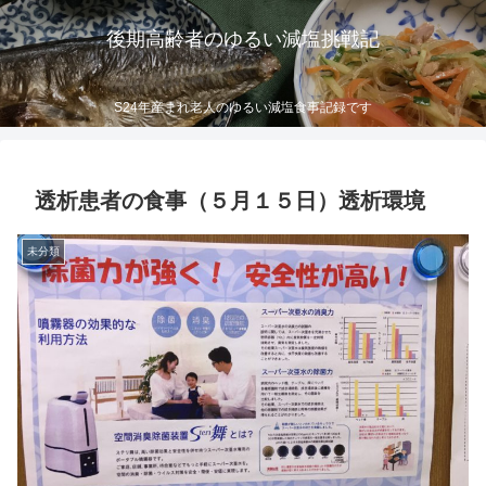
後期高齢者のゆるい減塩挑戦記
S24年産まれ老人のゆるい減塩食事記録です
透析患者の食事（５月１５日）透析環境
未分類