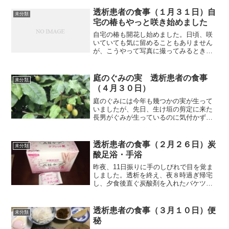
透析患者の食事（１月３１日）自
未分類
宅の椿もやっと咲き始めました
自宅の椿も開花し始めました。日頃、咲
いていても気に留めることもありません
が、こうやって写真に撮ってみるときれ
いですね。熊本地方の椿開花は１月９日
で平年より11日早く、昨年より54日早い
そうです。それでは朝食から紹介しま
庭のぐみの実 透析患者の食事
未分類
す。朝食（鮭のホイル焼...
（４月３０日）
庭のぐみには今年も幾つかの実が生って
いましたが、先日、生け垣の剪定に来た
長男がぐみが生っているのに気付かず、
枝を落としてしまいましたから、数粒し
か残っていません。去年の今頃は真っ赤
になっていましたから、今年は1週間程度
透析患者の食事（２月２６日）炭
未分類
遅れていますね。それで...
酸足浴・手浴
昨夜、11日振りに手のしびれで目を覚ま
しました。透析を終え、夜８時過ぎ帰宅
し、夕食後直ぐ炭酸剤を入れたバケツで
足浴と一緒に手浴もやりました。時間は
足が10分、手が５分でしたから、手が少
し短かったかもしれません。また、就寝
透析患者の食事（３月１０日）便
未分類
したのが、11時過ぎ...
秘