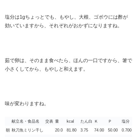
塩分は1gちょっとでも、もやし、大根、ゴボウには酢が
効いていますから、それぞれがおかずになりますね。
茹で卵は、そのまま食べたら、ほんの一口ですから、箸で
小さくしてから、もやしと和えます。
味が変わりますね。
献立名・食品名
交表
量
kcal
たん白
Ｋ
Ｐ
塩分
朝
秋刀魚ミリン干し
20.0
81.80
3.75
74.00
50.00
0.700