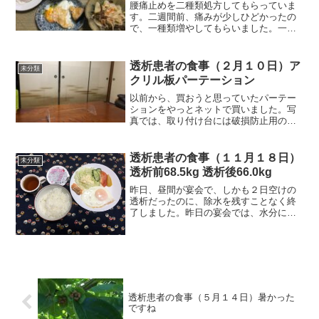
腰痛止めを二種類処方してもらっていま
す。二週間前、痛みが少しひどかったの
で、一種類増やしてもらいました。一週
間ほど服用したら、便秘気味になってし
まいました。私にとっては、痛みより、
体重増に絡んで来ますから、便秘の方を
透析患者の食事（２月１０日）ア
未分類
優先しますので、数日前か...
クリル板パーテーション
以前から、買おうと思っていたパーテー
ションをやっとネットで買いました。写
真では、取り付け台には破損防止用のフ
ィルムが貼ってあります。フィルムを剥
ぐと透明のアクリル板となります。家庭
内でも置いておくと気分的にも楽です
透析患者の食事（１１月１８日）
未分類
ね。それでは朝食から紹介し...
透析前68.5kg 透析後66.0kg
昨日、昼間が宴会で、しかも２日空けの
透析だったのに、除水を残すことなく終
了しました。昨日の宴会では、水分に気
を付け、最初から、この一杯（180cc?）
で2.5時間を乗り切ると決めていました。
それと、昨日は昼間、暑いくらいでした
から、汗も少し...
透析患者の食事（５月１４日）暑かった
ですね