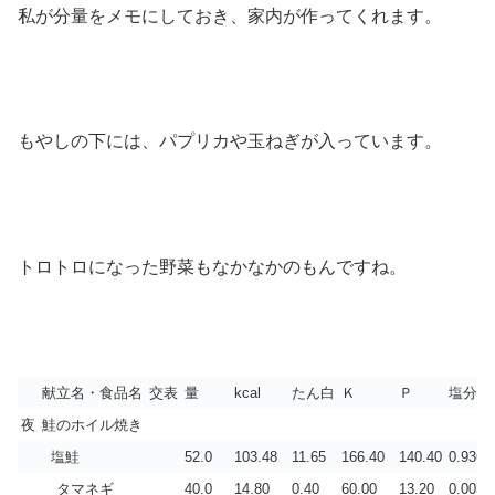
私が分量をメモにしておき、家内が作ってくれます。
もやしの下には、パプリカや玉ねぎが入っています。
トロトロになった野菜もなかなかのもんですね。
献立名・食品名
交表
量
kcal
たん白
Ｋ
Ｐ
塩分
夜
鮭のホイル焼き
塩鮭
52.0
103.48
11.65
166.40
140.40
0.936
タマネギ
40.0
14.80
0.40
60.00
13.20
0.003