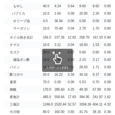
もやし
40.0
4.24
0.64
9.60
9.60
0.002
パプリカ
10.0
2.60
0.09
20.00
2.20
0.000
オリーブ油
4.0
36.84
0.00
0.00
0.00
0.000
マーガリン
10.0
75.40
0.04
2.70
1.70
0.004
ホイル焼き合計
156.0
237.36
12.82
258.70
167.10
0.945
ナマス
10.0
3.21
0.04
19.93
1.53
0.004
モズク
30.0
1.20
0.07
0.60
0.60
0.068
減塩ポン酢
10.0
5.00
0.20
2.23
3.17
0.430
パイン
19.0
10.07
0.11
28.50
1.71
0.000
スクロールできます
酢ゴボウ
20.0
16.22
0.34
30.16
9.37
0.080
麦茶
70.0
0.00
0.00
5.53
0.70
0.090
御飯
170.0
285.60
4.25
49.30
57.80
0.004
夜食計
485.0
558.66
17.83
394.95
241.97
1.621
三食計
1246.0
1520.44
52.57
1004.26
604.11
4.324
今川焼
80.0
160.00
3.60
41.76
38.16
0.360