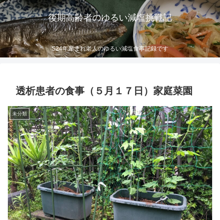
後期高齢者のゆるい減塩挑戦記
S24年産まれ老人のゆるい減塩食事記録です
透析患者の食事（５月１７日）家庭菜園
未分類