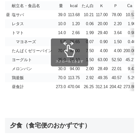
献立名・食品名
量
kcal
たん白
Ｋ
Ｐ
Ca
昼
塩サバ
39.0
113.68
10.21
117.00
78.00
10.53
レタス
10.0
1.20
0.06
20.00
2.20
1.90
トマト
14.0
2.66
1.99
29.40
3.64
0.98
マヨネーズ
5.0
36.65
0.07
0.90
1.50
0.40
たんぱくゼリーパイン
70.0
92.00
7.50
4.00
4.00
200.00
ヨーグルト
35.0
16.10
1.50
63.00
52.50
45.27
スクロールできます
メロンパン
30.0
94.00
2.00
28.49
22.01
9.43
鶏釜飯
70.0
113.75
2.92
49.35
40.57
5.29
昼食計
273.0
470.04
26.25
312.14
204.42
273.80
夕食（食宅便のおかずです）