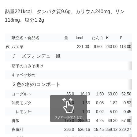
熱量221kcal、タンパク質9.6g、カリウム240mg、リン
118mg、塩分1.2g
献立名・食品名
量
kcal
たん白
Ｋ
Ｐ
C
夜
八宝菜
221.00
9.60
240.00
118.00
チーズフォンデュー風
茄子の白みそ掛け
キャベツ炒め
２色の桃のコンポート
ヨーグルト
35.0
16.10
1.50
63.00
52.50
沖縄モズク
26.0
1.56
0.08
1.82
0.52
レモン汁
5.0
1.90
0.02
5.00
0.45
スクロールできます
御飯
170.0
285.60
4.25
49.30
57.80
夜食計
236.0
526.16
15.45
359.12
229.27