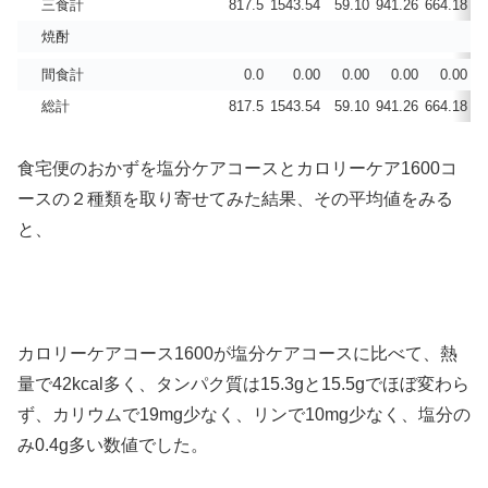
三食計
817.5
1543.54
59.10
941.26
664.18
55
焼酎
間食計
0.0
0.00
0.00
0.00
0.00
総計
817.5
1543.54
59.10
941.26
664.18
55
食宅便のおかずを塩分ケアコースとカロリーケア1600コ
ースの２種類を取り寄せてみた結果、その平均値をみる
と、
カロリーケアコース1600が塩分ケアコースに比べて、熱
量で42kcal多く、タンパク質は15.3gと15.5gでほぼ変わら
ず、カリウムで19mg少なく、リンで10mg少なく、塩分の
み0.4g多い数値でした。