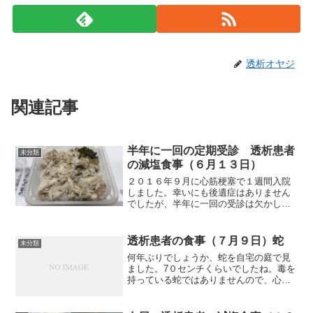
透析オヤジ
関連記事
半年に一回の定期受診 透析患者
未分類
の減塩食事（６月１３日）
２０１６年９月に心筋梗塞で１週間入院
しました。幸いにも後遺症はありません
でしたが、半年に一回の受診は欠かして
いません。以前はシンチ検査を数度受け
たこともあります。最近は比較的落ち着
いているために、採血後、心電図と心エ
透析患者の食事（７月９日）蛇
未分類
コー検査の後、主治医の診...
何年ぶりでしょうか、蛇を自宅の庭で見
ました。7０センチくらいでしたね。毒を
持っている蛇ではありませんので、心配
はいりませんが、やはり気持ち悪いです
もんね。早速、ムカデなどを寄せ付けな