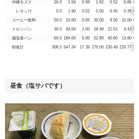
沖縄モズク
26.0
1.56
0.08
1.82
0.52
6.86
0.
レモン汁
5.0
1.90
0.02
5.00
0.45
0.35
0.
コーヒー飲料
50.0
15.00
0.05
30.00
9.50
11.00
0.
メロンパン
30.0
94.00
2.00
28.49
22.01
9.43
0.
減塩食パン
60.0
184.00
5.00
52.80
40.80
13.80
0.
朝食計
308.5
547.34
17.39
270.00
230.49
220.77
1.
昼食（塩サバです）