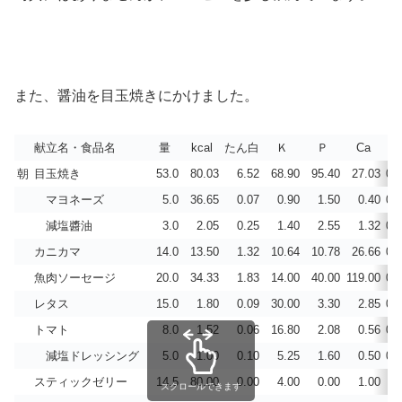
また、醤油を目玉焼きにかけました。
献立名・食品名
量
kcal
たん白
Ｋ
Ｐ
Ca
ビ
朝
目玉焼き
53.0
80.03
6.52
68.90
95.40
27.03
0.
マヨネーズ
5.0
36.65
0.07
0.90
1.50
0.40
0.
減塩醬油
3.0
2.05
0.25
1.40
2.55
1.32
0.
カニカマ
14.0
13.50
1.32
10.64
10.78
26.66
0.
魚肉ソーセージ
20.0
34.33
1.83
14.00
40.00
119.00
0.
レタス
15.0
1.80
0.09
30.00
3.30
2.85
0.
トマト
8.0
1.52
0.06
16.80
2.08
0.56
0.
減塩ドレッシング
5.0
1.00
0.10
5.25
1.60
0.50
0.
スティックゼリー
14.5
80.00
0.00
4.00
0.00
1.00
スクロールできます