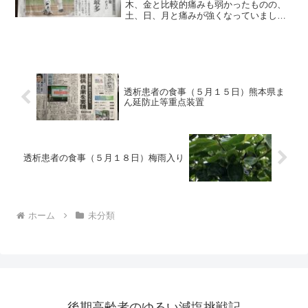
木、金と比較的痛みも弱かったものの、
土、日、月と痛みが強くなっていまし
た。特に昨夜（月）など、透析後、更衣
室迄移動する時が一番痛かったように思
います。今日も痛いかなと思いつつ起床
しましたが、何となく痛みも...
透析患者の食事（５月１５日）熊本県ま
ん延防止等重点装置
透析患者の食事（５月１８日）梅雨入り
ホーム
未分類
後期高齢者のゆるい減塩挑戦記