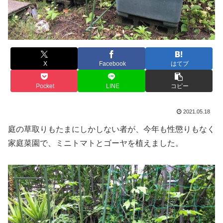
X
Facebook
はてブ
Pocket
LINE
コピー
2021.05.18
庭の草取りもたまにしかしない者が、今年も性懲りもなく
家庭菜園で、ミニトマトとゴーヤを植えました。