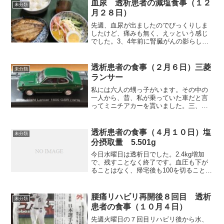
い防虫剤（粉）を買って来て、軒下あた
血尿 透析患者の減塩食事（１２
未分類
りに散布しておきました...
月２８日）
先週、血尿が出ましたのでびっくりしま
したけど、痛みも無く、えッという感じ
でした。3、4年前に腎臓がんの影らしき
ものがあるということで、フォローアッ
プ検査として、造影ＣＴ検査を年に１回
受けていました。今年の6月の造影ＣＴ検
透析患者の食事（２月６日）三菱
未分類
査の時も前回と変わら...
ランサー
私には六人の甥っ子がいます。その中の
一人から、昔、私が乗っていた車だと言
ってミニチアカーを貰いました。三、四
十年前に乗っていたマイカーをよく覚え
ていたなとびっくりしましたね。実際乗
っていたのは写真のように1600ccのスポ
透析患者の食事（４月１０日）塩
未分類
ーツタイプではなく...
分摂取量 5.501g
今日水曜日は透析日でした。2.4kg増加
で、残すことなく終了です。血圧も下が
ることはなく、帰宅後も100を切ることは
ありませんでした。病院では、透析前に
透析ノートとかで、透析までの二日間、
または三日間の体調を時々、メモ的に書
腰痛リハビリ再開後８回目 透析
未分類
いていますが、ど...
患者の食事（１０月４日）
先週火曜日の７回目リハビリ後から水、