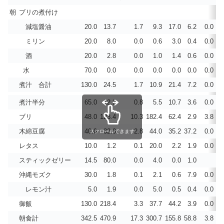
朝
ブリの煮付け
減塩醤油
20.0
13.7
1.7
9.3
17.0
6.2
0.0
1.
ミリン
20.0
8.0
0.0
0.6
3.0
0.4
0.0
0.
酒
20.0
2.8
0.0
1.0
1.4
0.6
0.0
0.
水
70.0
0.0
0.0
0.0
0.0
0.0
0.0
0.
煮汁 合計
130.0
24.5
1.7
10.9
21.4
7.2
0.0
1.
煮汁半分
65.0
12.2
0.8
5.5
10.7
3.6
0.0
0.
ブリ
48.0
123.4
10.3
182.4
62.4
2.9
3.8
0.
木綿豆腐
40.0
32.0
2.8
44.0
35.2
37.2
0.0
0.
スクロールできます
レタス
10.0
1.2
0.1
20.0
2.2
1.9
0.0
0.
スティックゼリー
14.5
80.0
0.0
4.0
0.0
1.0
0.
沖縄モズク
30.0
1.8
0.1
2.1
0.6
7.9
0.0
0.
レモン汁
5.0
1.9
0.0
5.0
0.5
0.4
0.0
0.
御飯
130.0
218.4
3.3
37.7
44.2
3.9
0.0
0.
朝食計
342.5
470.9
17.3
300.7
155.8
58.8
3.8
0.