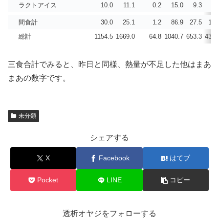
ラクトアイス
10.0
11.1
0.2
15.0
9.3
9.
間食計
30.0
25.1
1.2
86.9
27.5
17.
総計
1154.5
1669.0
64.8
1040.7
653.3
432.
三食合計でみると、昨日と同様、熱量が不足した他はまあ
まあの数字です。
未分類
シェアする
X
Facebook
はてブ
Pocket
LINE
コピー
透析オヤジをフォローする