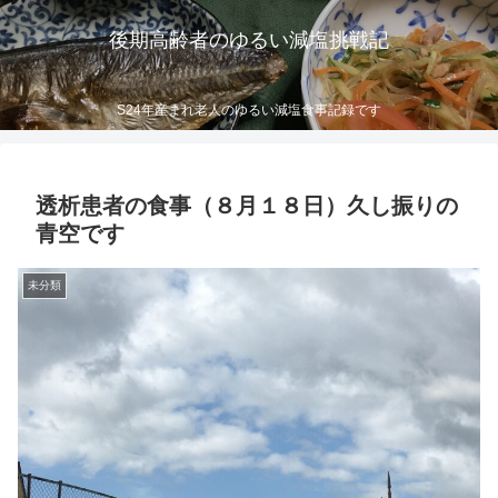
後期高齢者のゆるい減塩挑戦記
S24年産まれ老人のゆるい減塩食事記録です
透析患者の食事（８月１８日）久し振りの
青空です
未分類