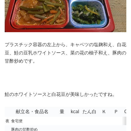
プラスチック容器の左上から、キャベツの塩麹和え、白花
豆、鮭の豆乳ホワイトソース、菜の花の柚子和え、豚肉の
甘酢炒めです。
鮭のホワイトソースと白花豆が美味しかったですね。
献立名・食品名
量
kcal
たん白
Ｋ
Ｐ
Ca
夜
食宅便
豚肉の甘酢炒め