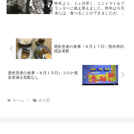
昨年より、１ヶ月早く、ミニトマトをプ
ランターに植え替えました。昨年は６月
末には、食べることができましたが、今
年もたくさん生ってくれたらと思ってい
ます。それでは朝食から紹介します。朝
食（餃子です）昨夜の残りです。写真に
は載っていませんが、ドー...
透析患者の食事（８月１７日）熊本県内
感染者数
透析患者の食事（８月１９日）コロナ感
染者減る気配なし
ホーム
未分類