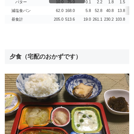
バター
10.0
75.0
0.1
2.2
1.8
1.5
0.
減塩食パン
62.0
168.0
5.8
52.8
40.8
13.8
0.
昼食計
205.0
513.6
19.0
261.1
230.2
103.8
1.
夕食（宅配のおかずです）