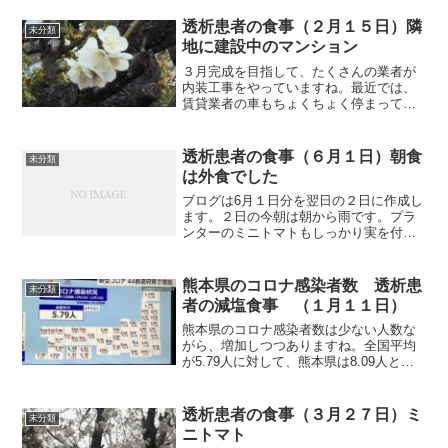
はしょっちゅうですから、まッいいかと
思い、次を待っていたところ、これが飛
透析患者の食事（２月１５日）隣
未分類
び上がる痛さでしたね。針を...
地に建設中のマンション
３月完成を目指して、たくさんの業者が
内装工事をやっていますね。最近では、
賃貸業者の車もちょくちょく停まってい
ます。それでは朝食から紹介します。朝
食（鯖の竜田揚げです）根っからの魚好
きですから、竜田揚げとから揚げを隣り
透析患者の食事（６月１日）朝食
未分類
合わせに冷凍しておくと、...
は外食でした
ブログは6月１日分を翌日の２日に作成し
ます。２日の今朝は朝から雨です。プラ
ンターのミニトマトもしっかり実を付け
ています。柿も少しずつ大きくなって来
ました。朝顔も🌱を出し始めました。そ
れでは朝食から紹介します。朝食（外食
熊本県のコロナ感染者数 透析患
未分類
です）ジョイフルで外食...
者の減塩食事 （１月１１日）
熊本県のコロナ感染者数は少ない人数な
がら、増加しつつありますね。全国平均
が5.79人に対して、熊本県は8.09人と九
州では大分県に続いて第二位です。上の
表を見るとまたまだ増えそうな感じで
す。基礎疾患ありの者にとって、こまめ
透析患者の食事（３月２７日）ミ
未分類
な手洗い、必要時マ...
ニトマト