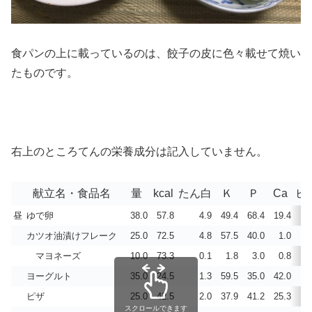
食パンの上に載っているのは、餃子の皮に色々載せて焼い
たものです。
右上のところてんの栄養成分は記入していません。
献立名・食品名
量
kcal
たん白
Ｋ
Ｐ
Ca
ビ
昼
ゆで卵
38.0
57.8
4.9
49.4
68.4
19.4
0.
カツオ油漬けフレーク
25.0
72.5
4.8
57.5
40.0
1.0
0.
マヨネーズ
10.0
73.3
0.1
1.8
3.0
0.8
0.
ヨーグルト
35.0
24.5
1.3
59.5
35.0
42.0
0.
ピザ
25.0
42.5
2.0
37.9
41.2
25.3
0.
スクロールできます