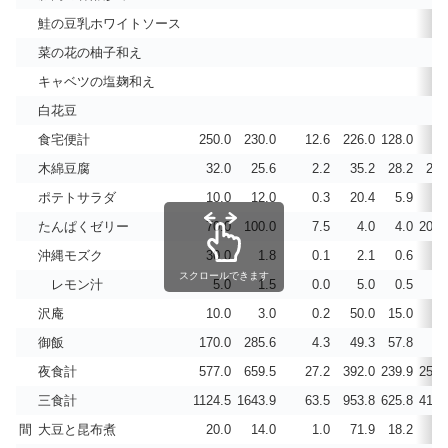
鮭の豆乳ホワイトソース
菜の花の柚子和え
キャベツの塩麹和え
白花豆
食宅便計
250.0
230.0
12.6
226.0
128.0
木綿豆腐
32.0
25.6
2.2
35.2
28.2
29.
ポテトサラダ
10.0
12.0
0.3
20.4
5.9
1.
たんぱくゼリー
70.0
100.0
7.5
4.0
4.0
200.
沖縄モズク
30.0
1.8
0.1
2.1
0.6
7.
スクロールできます
レモン汁
5.0
1.5
0.0
5.0
0.5
0.
沢庵
10.0
3.0
0.2
50.0
15.0
7.
御飯
170.0
285.6
4.3
49.3
57.8
5.
夜食計
577.0
659.5
27.2
392.0
239.9
252.
三食計
1124.5
1643.9
63.5
953.8
625.8
414.
間
大豆と昆布煮
20.0
14.0
1.0
71.9
18.2
8.