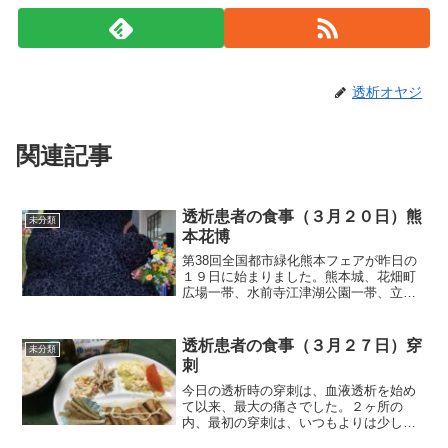
透析オヤジ
関連記事
透析患者の食事（３月２０日）熊
未分類
本花博
第38回全国都市緑化熊本フェアが昨日の
１９日に始まりました。熊本城、花畑町
広場一帯、水前寺江津湖公園一帯、立田
山一帯で、５月２２日まであります。自
分は、腰痛で長い距離を歩きたくありま
せんので、長男夫婦から誘いの言葉を断
透析患者の食事（３月２７日）穿
未分類
っていたところ、長男夫...
刺
今日の透析時の穿刺は、血液透析を始め
て以来、最大の痛さでした。２ヶ所の
内、最初の穿刺は、いつもよりは少し痛
いなという程度でした。この程度の痛さ