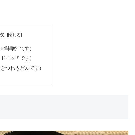
次
根の味噌汁です）
ンドイッチです）
塩きつねうどんです）