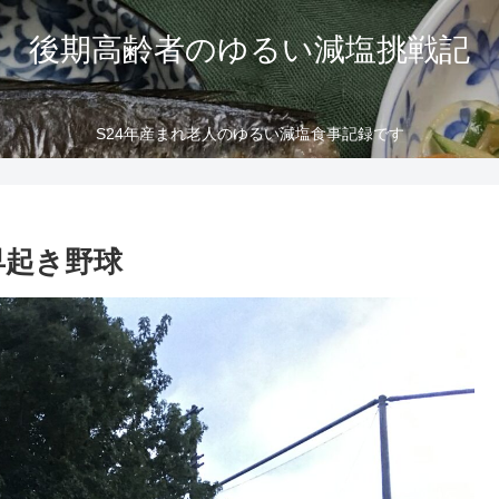
後期高齢者のゆるい減塩挑戦記
S24年産まれ老人のゆるい減塩食事記録です
早起き野球