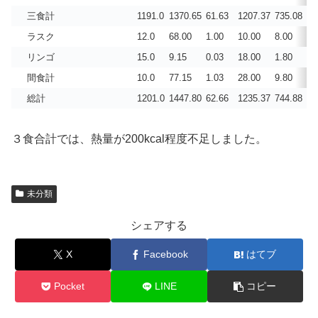
三食計
1191.0
1370.65
61.63
1207.37
735.08
3.
ラスク
12.0
68.00
1.00
10.00
8.00
0.
リンゴ
15.0
9.15
0.03
18.00
1.80
0.
間食計
10.0
77.15
1.03
28.00
9.80
0.
総計
1201.0
1447.80
62.66
1235.37
744.88
3.
３食合計では、熱量が200kcal程度不足しました。
未分類
シェアする
X
Facebook
はてブ
Pocket
LINE
コピー