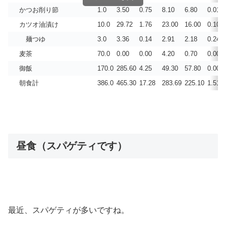
かつお削り節
1.0
3.50
0.75
8.10
6.80
0.010
カツオ油漬け
10.0
29.72
1.76
23.00
16.00
0.100
麺つゆ
3.0
3.36
0.14
2.91
2.18
0.243
麦茶
70.0
0.00
0.00
4.20
0.70
0.000
御飯
170.0
285.60
4.25
49.30
57.80
0.004
朝食計
386.0
465.30
17.28
283.69
225.10
1.515
昼食（スパゲティです）
最近、スパゲティが多いですね。