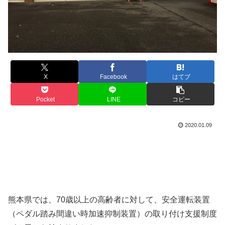
X
Facebook
はてブ
Pocket
LINE
コピー
2020.01.09
熊本県では、70歳以上の高齢者に対して、安全運転装置
（ペダル踏み間違い時加速抑制装置）の取り付け支援制度