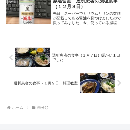
減塩醬油 透析患者の減塩食事
未分類
めても美味しいですね...
（１２月３日）
先日、スーパーでカリウムとリンの数値
が記載してある醤油を見つけましたので
買ってみました。今、使っている減塩醤
油のリンの数値は食品成分表（2022）か
ら参考値として、自分の食事記録に使っ
ています。買った醤油はリンの数値がわ
かりますので、より食...
透析患者の食事（１月７日）暖かい１日
でした
透析患者の食事（１月９日）料理教室
ホーム
未分類