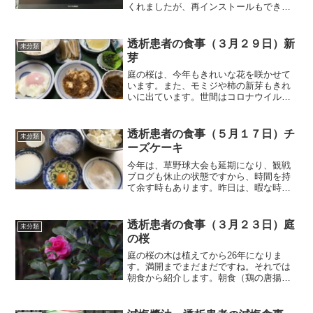
くれましたが、再インストールもできな
い状態でしたので、パソコンも数年経っ
たいるしと思い新品を購入することにし
ました。DELL Insprionノートパソコンで
透析患者の食事（３月２９日）新
未分類
す。自宅...
芽
庭の桜は、今年もきれいな花を咲かせて
います。また、モミジや柿の新芽もきれ
いに出ています。世間はコロナウイルス
の脅威で騒然としていても、庭の桜の花
やモミジの新芽を見ると癒されますね。
それでは朝食から紹介します。朝食（昨
透析患者の食事（５月１７日）チ
未分類
夜の残りです）昨夜の残り...
ーズケーキ
今年は、草野球大会も延期になり、観戦
ブログも休止の状態ですから、時間を持
て余す時もあります。昨日は、暇な時間
を利用して、チーズケーキを作ってみま
した。思いつきで作りましたから。ビス
ケットも無い、生クリームも入っていな
透析患者の食事（３月２３日）庭
未分類
いチーズケーキとなりまし...
の桜
庭の桜の木は植えてから26年になりま
す。満開までまだまだですね。それでは
朝食から紹介します。朝食（鶏の唐揚げ
です）鶏の唐揚げは、昨夜の残り半分で
す。ロールパンを食べますので、ご飯は
100gです。ホットモットの唐揚げは、温