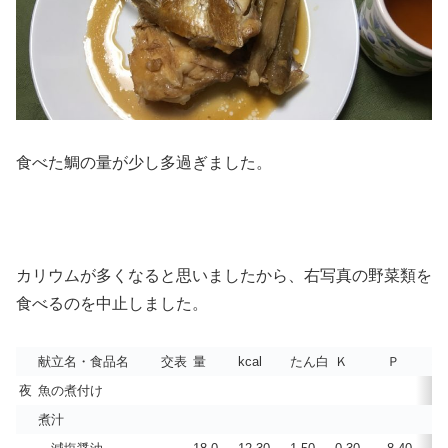
食べた鯛の量が少し多過ぎました。
カリウムが多くなると思いましたから、右写真の野菜類を
食べるのを中止しました。
献立名・食品名
交表
量
kcal
たん白
Ｋ
Ｐ
塩
夜
魚の煮付け
煮汁