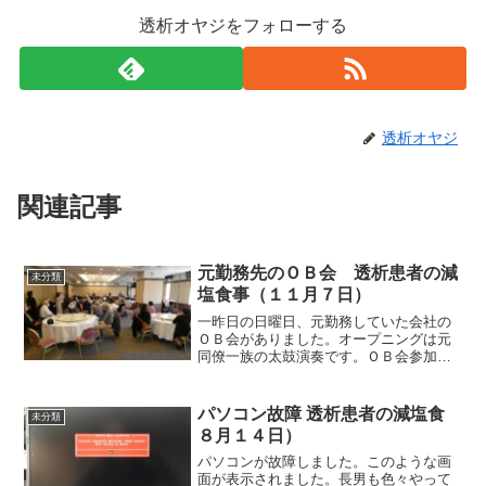
透析オヤジをフォローする
透析オヤジ
関連記事
元勤務先のＯＢ会 透析患者の減
未分類
塩食事（１１月７日）
一昨日の日曜日、元勤務していた会社の
ＯＢ会がありました。オープニングは元
同僚一族の太鼓演奏です。ＯＢ会参加者
は高齢者ばかりですから、夜は足元が危
ないということで毎回昼の１２時から開
かれます。二次会まで参加しても日の明
パソコン故障 透析患者の減塩食
未分類
るい内に帰ることができる...
８月１４日）
パソコンが故障しました。このような画
面が表示されました。長男も色々やって