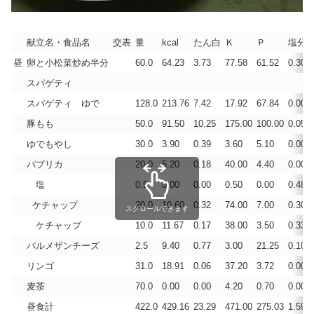
献立名・食品名
交表
量
kcal
たん白
Ｋ
Ｐ
塩分
昼
卵と小松菜炒め半分
60.0
64.23
3.73
77.58
61.52
0.303
スパゲティ
スパゲティ ゆで
128.0
213.76
7.42
17.92
67.84
0.000
豚もも
50.0
91.50
10.25
175.00
100.00
0.059
ゆでもやし
30.0
3.90
0.39
3.60
5.10
0.001
パプリカ
20.0
5.20
0.18
40.00
4.40
0.000
塩
0.5
0.00
0.00
0.50
0.00
0.488
ケチャップ
20.0
10.60
0.32
74.00
7.00
0.300
スクロールできます
ケチャップ
10.0
11.67
0.17
38.00
3.50
0.333
パルメザンチーズ
2.5
9.40
0.77
3.00
21.25
0.107
リンゴ
31.0
18.91
0.06
37.20
3.72
0.000
麦茶
70.0
0.00
0.00
4.20
0.70
0.000
昼食計
422.0
429.16
23.29
471.00
275.03
1.591