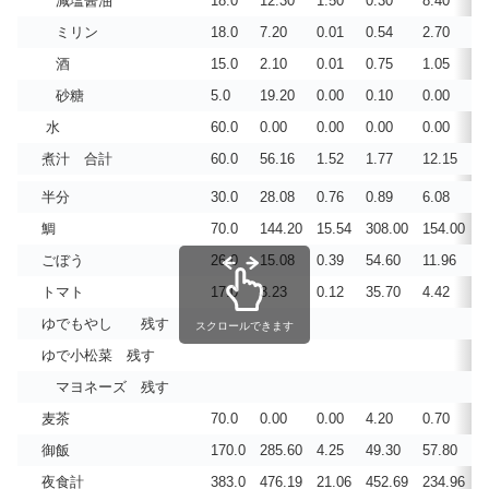
減塩醤油
18.0
12.30
1.50
0.30
8.40
1.
ミリン
18.0
7.20
0.01
0.54
2.70
0.
酒
15.0
2.10
0.01
0.75
1.05
0.
砂糖
5.0
19.20
0.00
0.10
0.00
0.
水
60.0
0.00
0.00
0.00
0.00
0.
煮汁 合計
60.0
56.16
1.52
1.77
12.15
1.
半分
30.0
28.08
0.76
0.89
6.08
0.
鯛
70.0
144.20
15.54
308.00
154.00
0.
ごぼう
26.0
15.08
0.39
54.60
11.96
0.
トマト
17.0
3.23
0.12
35.70
4.42
0.
ゆでもやし 残す
スクロールできます
ゆで小松菜 残す
マヨネーズ 残す
麦茶
70.0
0.00
0.00
4.20
0.70
0.
御飯
170.0
285.60
4.25
49.30
57.80
0.
夜食計
383.0
476.19
21.06
452.69
234.96
0.