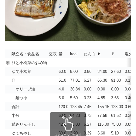
献立名・食品名
交表
量
kcal
たん白
Ｋ
Ｐ
塩分
朝
卵と小松菜の炒め物
ゆで小松菜
60.0
9.00
0.96
84.00
27.60
0.021
卵
51.0
77.01
6.27
66.30
91.80
0.179
オリーブ油
4.0
36.84
0.00
0.00
0.00
0.000
麺つゆ
5.0
5.60
0.23
4.85
3.63
0.405
合計
120.0
128.45
7.46
155.15
123.03
0.605
半分
60.0
64.23
3.73
77.58
61.52
0.303
鯖みりん干し
42.0
75.00
6.27
115.00
75.00
0.853
ゆでもやし
30.0
3.90
0.39
3.60
5.10
0.002
スクロールできます