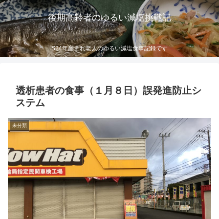
後期高齢者のゆるい減塩挑戦記
S24年産まれ老人のゆるい減塩食事記録です
透析患者の食事（１月８日）誤発進防止シ
ステム
未分類