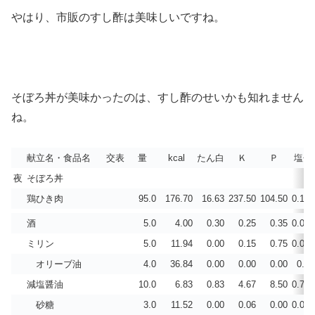
やはり、市販のすし酢は美味しいですね。
そぼろ丼が美味かったのは、すし酢のせいかも知れません
ね。
献立名・食品名
交表
量
kcal
たん白
Ｋ
Ｐ
塩分
夜
そぼろ丼
鶏ひき肉
95.0
176.70
16.63
237.50
104.50
0.130
酒
5.0
4.00
0.30
0.25
0.35
0.000
ミリン
5.0
11.94
0.00
0.15
0.75
0.006
オリーブ油
4.0
36.84
0.00
0.00
0.00
0.00
減塩醤油
10.0
6.83
0.83
4.67
8.50
0.700
砂糖
3.0
11.52
0.00
0.06
0.00
0.000