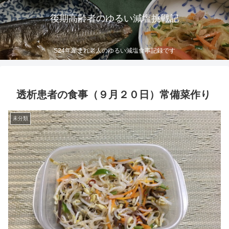
後期高齢者のゆるい減塩挑戦記
S24年産まれ老人のゆるい減塩食事記録です
透析患者の食事（９月２０日）常備菜作り
未分類