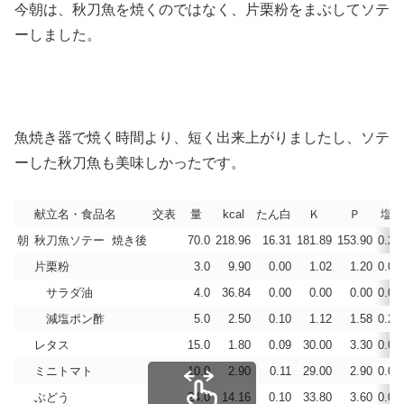
今朝は、秋刀魚を焼くのではなく、片栗粉をまぶしてソテ
ーしました。
魚焼き器で焼く時間より、短く出来上がりましたし、ソテ
ーした秋刀魚も美味しかったです。
献立名・食品名
交表
量
kcal
たん白
Ｋ
Ｐ
塩分
朝
秋刀魚ソテー 焼き後
70.0
218.96
16.31
181.89
153.90
0.22
片栗粉
3.0
9.90
0.00
1.02
1.20
0.00
サラダ油
4.0
36.84
0.00
0.00
0.00
0.00
減塩ポン酢
5.0
2.50
0.10
1.12
1.58
0.21
レタス
15.0
1.80
0.09
30.00
3.30
0.00
ミニトマト
10.0
2.90
0.11
29.00
2.90
0.00
ぶどう
24.0
14.16
0.10
33.80
3.60
0.00