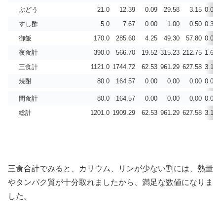
ぶどう
21.0
12.39
0.09
29.58
3.15
0.001
すし酢
5.0
7.67
0.00
1.00
0.50
0.333
御飯
170.0
285.60
4.25
49.30
57.80
0.004
夜食計
390.0
566.70
19.52
315.23
212.75
1.616
三食計
1121.0
1744.72
62.53
961.29
627.58
3.189
焼酎
80.0
164.57
0.00
0.00
0.00
0.003
間食計
80.0
164.57
0.00
0.00
0.00
0.003
総計
1201.0
1909.29
62.53
961.29
627.58
3.192
三食合計でみると、カリウム、リンが少ない割には、熱量
やタンパク質が十分取れましたから、満足な数値になりま
した。