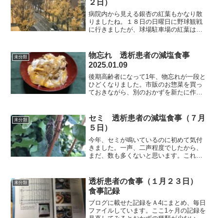
２日）
病院内から見える銀杏の紅葉もかなり散
りましたね。１８日の日曜日に野球観戦
に行きましたが、球場駐車場の紅葉はま
だ綺麗でした。それでは朝食から紹介し
ます。朝食（塩サバです）塩サバも間隔
を置いて食べると余計に美味しく感じま
物忘れ 透析患者の減塩食事
未分類
す。今朝、久し振りに金平...
2025.01.09
後期高齢者になって1年、物忘れが一段と
ひどくなりました。市販のお惣菜を買っ
ておきながら、別のおかずを新たに作っ
てしまうことや、携帯電話の置き忘れは
しょっちゅうです。人の名前が咄嗟に出
てこなかったり、後になってふと思い出
セミ 透析患者の減塩食事（７月
未分類
したりと、物忘れが常に...
５日）
今年、セミが鳴いているのに初めて気付
きました。一声、二声程度でしたから、
まだ、数も多くないと思います。これか
ら晴れの日にはうるさいくらいに鳴くで
しょうね。動きが鈍く、手で掴めました
から羽化後そんなに時間は経っていない
透析患者の食事（１月２３日）
未分類
ようでした。それでは朝食...
食事記録
ブログに載せた記録をＡ4にまとめ、毎日
ファイルしています。ここ1ヶ月の記録を