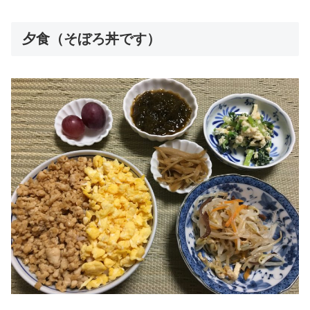
夕食（そぼろ丼です）