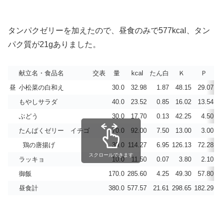
タンパクゼリーを加えたので、昼食のみで577kcal、タン
パク質が21gありました。
献立名・食品名
交表
量
kcal
たん白
Ｋ
Ｐ
昼
小松菜の白和え
30.0
32.98
1.87
48.15
29.07
0
もやしサラダ
40.0
23.52
0.85
16.02
13.54
0
ぶどう
30.0
17.70
0.13
42.25
4.50
0
たんぱくゼリー イチゴ
70.0
92.00
7.50
13.00
3.00
0
鶏の唐揚げ
30.0
114.27
6.95
126.13
72.28
0
スクロールできます
ラッキョ
10.0
11.50
0.07
3.80
2.10
0
御飯
170.0
285.60
4.25
49.30
57.80
0
昼食計
380.0
577.57
21.61
298.65
182.29
0