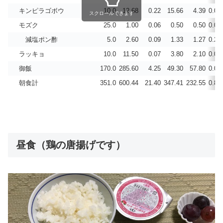
キンピラゴボウ
10.0
12.68
0.22
15.66
4.39
0.09
スクロールできます
モズク
25.0
1.00
0.06
0.50
0.50
0.05
減塩ポン酢
5.0
2.60
0.09
1.33
1.27
0.21
ラッキョ
10.0
11.50
0.07
3.80
2.10
0.00
御飯
170.0
285.60
4.25
49.30
57.80
0.00
朝食計
351.0
600.44
21.40
347.41
232.55
0.81
昼食（鶏の唐揚げです）