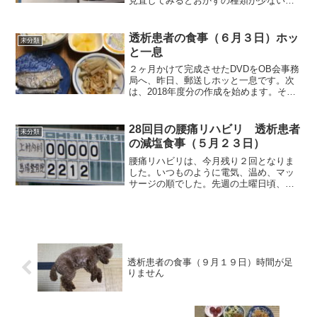
見直してみるとおかずの種類が少ないこ
とを実感しますね。もっと手の込んだも
のと思ってはいるものの、ついつい簡単
な料理になってしまいます。それでは朝
透析患者の食事（６月３日）ホッ
未分類
食から紹介します。朝...
と一息
２ヶ月かけて完成させたDVDをOB会事務
局へ、昨日、郵送しホッと一息です。次
は、2018年度分の作成を始めます。それ
では朝食から紹介します。朝食（太刀魚
です）今朝は、太刀魚には、レモン汁の
代りに減塩ポン酢をかけました。右の皿
28回目の腰痛リハビリ 透析患者
未分類
の酢ゴボウ、ラッ...
の減塩食事（５月２３日）
腰痛リハビリは、今月残り２回となりま
した。いつものように電気、温め、マッ
サージの順でした。先週の土曜日頃、以
前の腰の痛みが出ていましたので、腰付
近を中心にマッサージしてもらいまし
た。それでは朝食から紹介します。朝食
（ホットドックです）ホット...
透析患者の食事（９月１９日）時間が足
りません