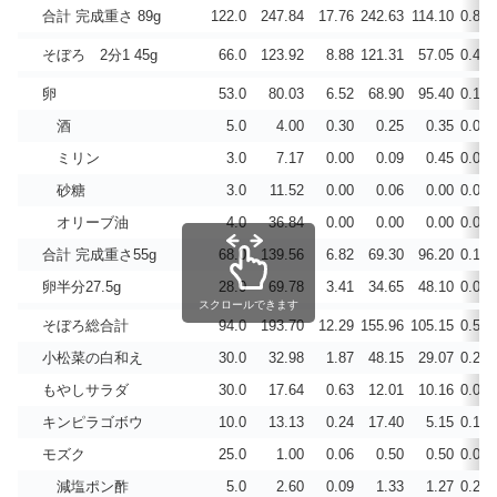
合計 完成重さ 89g
122.0
247.84
17.76
242.63
114.10
0.836
そぼろ 2分1 45g
66.0
123.92
8.88
121.31
57.05
0.418
卵
53.0
80.03
6.52
68.90
95.40
0.186
酒
5.0
4.00
0.30
0.25
0.35
0.000
ミリン
3.0
7.17
0.00
0.09
0.45
0.004
砂糖
3.0
11.52
0.00
0.06
0.00
0.000
オリーブ油
4.0
36.84
0.00
0.00
0.00
0.000
合計 完成重さ55g
68.0
139.56
6.82
69.30
96.20
0.189
卵半分27.5g
28.0
69.78
3.41
34.65
48.10
0.095
スクロールできます
そぼろ総合計
94.0
193.70
12.29
155.96
105.15
0.513
小松菜の白和え
30.0
32.98
1.87
48.15
29.07
0.268
もやしサラダ
30.0
17.64
0.63
12.01
10.16
0.093
キンピラゴボウ
10.0
13.13
0.24
17.40
5.15
0.138
モズク
25.0
1.00
0.06
0.50
0.50
0.057
減塩ポン酢
5.0
2.60
0.09
1.33
1.27
0.210