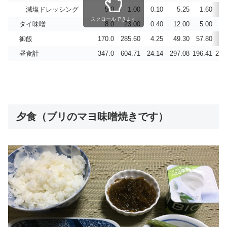
減塩ドレッシング
5.0
1.00
0.10
5.25
1.60
0
スクロールできます
タイ味噌
8.0
23.00
0.40
12.00
5.00
御飯
170.0
285.60
4.25
49.30
57.80
5
昼食計
347.0
604.71
24.14
297.08
196.41
218
夕食（ブリのマヨ味噌焼きです）