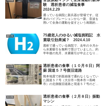
未分類
験 透析患者の減塩食事
2024.2.29
通っている病院に新兵器が登場です。従
来のバイブレーションから一新、音波を
用いて全身の運動を促すという画期的な
装置です。説明書によると、このマシン
の特徴はトレーニングのウォーミングア
ップやクールダウンに最適であること。
75歳老人のゆるい減塩挑戦記 水
未分類
さらに体内のリンパや血液...
素吸引効果減？ 2024.4.10
透析で通っている病院で、去年の９月か
ら水素吸引を無料で受けていました。約
半年後の先月、水素吸引が中止となりま
した。その結果として、吸引中は「数学
的に計算できない」ほどの充実感があっ
たのに、吸引中止後は「ボッとした倦怠
透析患者の食事（１０月６日）阿
未分類
感」と「継続力低下」とな...
蘇 国道５７号復旧道路
熊本地震で斜面崩落で通れなくなってい
た国道５７号（大分市⇒熊本市⇒長崎
市）の北側復旧道路と現道５７号のどち
らも開通しましたから、早速行ってきま
した。信号機もない自動車専用道路（制
限速度80km、通行料無料）ですから、今
透析患者の食事（２月８日）振動
未分類
までより３０分以上短縮...
マシン