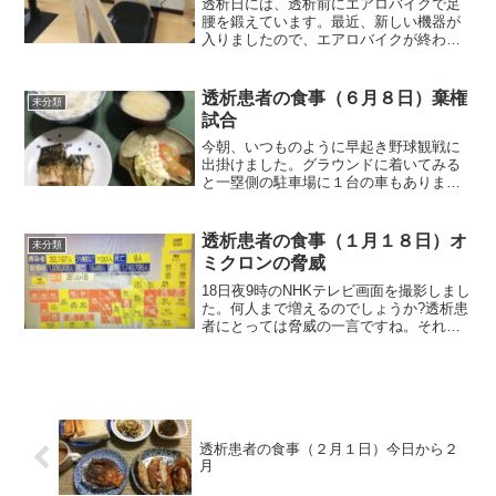
透析日には、透析前にエアロバイクで足
腰を鍛えています。最近、新しい機器が
入りましたので、エアロバイクが終わっ
た後、その新しい機器での運動を追加し
ました。この機器は、上下、左右に細か
く振動する振動マシンです。振動する機
透析患者の食事（６月８日）棄権
未分類
器に乗り、揺れに対して姿...
試合
今朝、いつものように早起き野球観戦に
出掛けました。グラウンドに着いてみる
と一塁側の駐車場に１台の車もありませ
ん。直ぐ、バックネット裏に行ってみる
と審判も揃っていました。棄権すること
を全然連絡が来ていなかったらしく、結
透析患者の食事（１月１８日）オ
未分類
局、そのチームは不戦敗と...
ミクロンの脅威
18日夜9時のNHKテレビ画面を撮影しまし
た。何人まで増えるのでしょうか?透析患
者にとっては脅威の一言ですね。それで
は朝食から紹介します。朝食（塩サバで
す）塩サバはもう少しは大き目でもよか
ったと思います。また、冷凍したご飯が
100gをラップ...
透析患者の食事（２月１日）今日から２
月