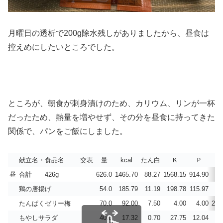
月曜日の透析で200g除水残しがありましたから、昼食は
控えめにしたいところでした。
ところが、朝食が刺身漬けのため、カリウム、リンが一杯
だったため、熱量を増やせず、その分を昼食に持ってきた
関係で、パンをご飯にしました。
献立名・食品名
交表
量
kcal
たん白
Ｋ
Ｐ
C
昼
合計 426g
626.0
1465.70
88.27
1568.15
914.90
39
鶏の唐揚げ
54.0
185.79
11.19
198.78
115.97
4
たんぱくゼリー梅
70.0
92.00
7.50
4.00
4.00
200
もやしサラダ
40.0
17.32
0.70
27.75
12.04
7