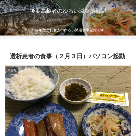
後期高齢者のゆるい減塩挑戦記
S24年産まれ老人のゆるい減塩食事記録です
透析患者の食事（２月３日）パソコン起動
未分類