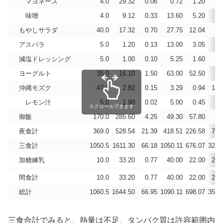
マヨネーズ
4.0
29.32
0.06
0.72
1.20
0.
味噌
4.0
9.12
0.33
13.60
5.20
3.
もやしサラダ
40.0
17.32
0.70
27.75
12.04
7.
アスパラ
5.0
1.20
0.13
13.00
3.05
0.
減塩ドレッシング
5.0
1.00
0.10
5.25
1.60
0.
ヨーグルト
35.0
16.10
1.50
63.00
52.50
45
沖縄モズク
47.0
2.82
0.15
3.29
0.94
12.
レモン汁
5.0
1.90
0.02
5.00
0.45
0.
スクロールできます
御飯
170.0
285.60
4.25
49.30
57.80
5.
夜食計
369.0
528.54
21.39
418.51
226.58
79.
三食計
1050.5
1611.30
66.18
1050.11
676.07
327.
加糖練乳
10.0
33.20
0.77
40.00
22.00
26.
間食計
10.0
33.20
0.77
40.00
22.00
26.
総計
1060.5
1644.50
66.95
1090.11
698.07
353.
三食合計でみると、熱量は不足、タンパク質は許容範囲内