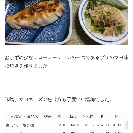
おかずの少ないローテーションの一つであるブリのマヨ味
噌焼きを作りました。
味噌、マヨネーズの焦げ方も丁度いい塩梅でした。
献立名・食品名
交表
量
kcal
たん白
Ｋ
Ｐ
Ca
夜
ブリ 焼き後
54.0
164.16
14.15
237.60
91.80
3.