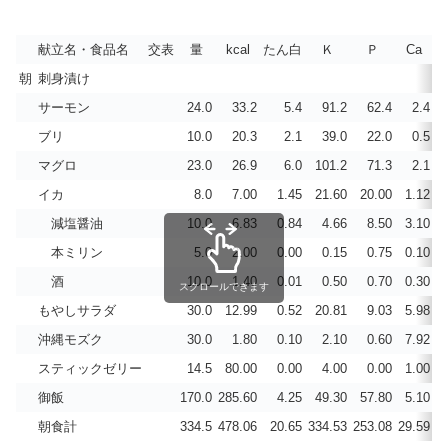
献立名・食品名
交表
量
kcal
たん白
Ｋ
Ｐ
Ca
朝
刺身漬け
サーモン
24.0
33.2
5.4
91.2
62.4
2.4
ブリ
10.0
20.3
2.1
39.0
22.0
0.5
マグロ
23.0
26.9
6.0
101.2
71.3
2.1
イカ
8.0
7.00
1.45
21.60
20.00
1.12
減塩醤油
10.0
6.83
0.84
4.66
8.50
3.10
本ミリン
5.0
2.00
0.00
0.15
0.75
0.10
酒
10.0
1.40
0.01
0.50
0.70
0.30
スクロールできます
もやしサラダ
30.0
12.99
0.52
20.81
9.03
5.98
沖縄モズク
30.0
1.80
0.10
2.10
0.60
7.92
スティックゼリー
14.5
80.00
0.00
4.00
0.00
1.00
御飯
170.0
285.60
4.25
49.30
57.80
5.10
朝食計
334.5
478.06
20.65
334.53
253.08
29.59
1