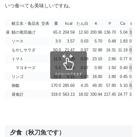
いつ食べても美味しいですね。
献立名・食品名
交表
量
kcal
たん白
Ｋ
Ｐ
Ca
ビD
昼
鯖の竜田揚げ
65.0
204.59
12.60
200.96
136.70
5.04
3.06
ソース
3.0
3.57
0.03
5.70
0.48
1.83
0.00
もやしサラダ
50.0
21.47
0.97
32.98
16.31
11.19
0.21
トマト
11.0
2.09
0.08
23.10
2.86
0.77
0.00
マヨネーズ
5.0
36.65
0.07
0.90
1.50
0.40
0.30
スクロールできます
リンゴ
15.0
9.15
0.03
18.00
1.80
0.45
0.00
御飯
170.0
285.60
4.25
49.30
57.80
5.10
0.00
昼食計
319.0
563.13
18.02
330.94
217.45
24.77
3.57
夕食（秋刀魚です）