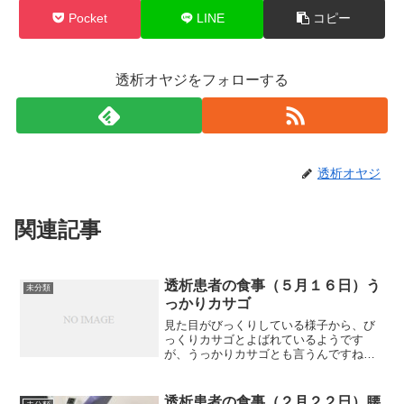
Pocket
LINE
コピー
透析オヤジをフォローする
透析オヤジ
関連記事
透析患者の食事（５月１６日）う
未分類
っかりカサゴ
見た目がびっくりしている様子から、び
っくりカサゴとよばれているようです
が、うっかりカサゴとも言うんですね。
写真の赤い魚です。小学時代からの友達
に頂きました。天草の沖で釣ったそうで
す。刺身にして食べましたが、コリコリ
透析患者の食事（２月２２日）腰