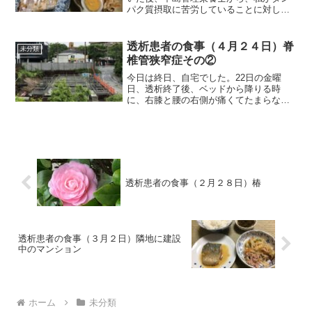
パク質摂取に苦労していることに対して
のアドバイスがあり、高タンパク質粉末
のエンジョイプロテインを紹介してもら
いました。ただ、単に振り掛けるだけ
透析患者の食事（４月２４日）脊
未分類
で、タンパク質が4.5g摂...
椎管狭窄症その②
今日は終日、自宅でした。22日の金曜
日、透析終了後、ベッドから降りる時
に、右膝と腰の右側が痛くてたまらなく
なり、更衣室に行くにも途中にある長椅
子で休みながら行きました。今朝も右膝
と右腰が痛くてたまらず、その痛みが継
続しているようでした。です...
透析患者の食事（２月２８日）椿
透析患者の食事（３月２日）隣地に建設
中のマンション
ホーム
未分類