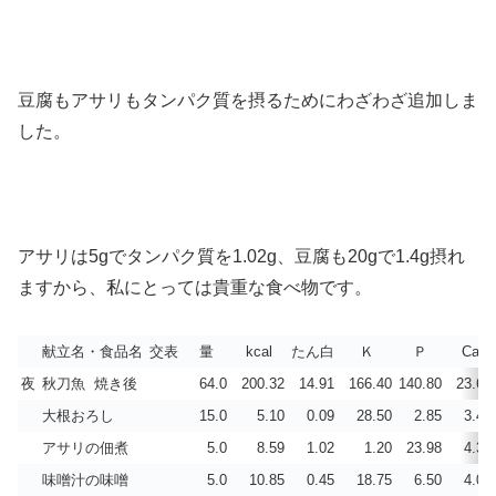
豆腐もアサリもタンパク質を摂るためにわざわざ追加しま
した。
アサリは5gでタンパク質を1.02g、豆腐も20gで1.4g摂れ
ますから、私にとっては貴重な食べ物です。
献立名・食品名
交表
量
kcal
たん白
Ｋ
Ｐ
Ca
夜
秋刀魚 焼き後
64.0
200.32
14.91
166.40
140.80
23.68
大根おろし
15.0
5.10
0.09
28.50
2.85
3.45
アサリの佃煮
5.0
8.59
1.02
1.20
23.98
4.37
味噌汁の味噌
5.0
10.85
0.45
18.75
6.50
4.00