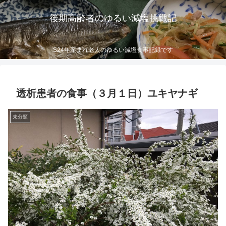
後期高齢者のゆるい減塩挑戦記
S24年産まれ老人のゆるい減塩食事記録です
透析患者の食事（３月１日）ユキヤナギ
未分類