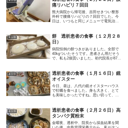
未分類
していてとても美味しかった...
痛リハビリ７回目
熊大病院から帰宅後、吉田せきつい整形
外科で腰痛リハビリの７回目でした。今
日は、いつもと同じメニューで電気治
療、マッサージ、温めと続き最後はレッ
グプレスでした。４つ合わせて１時間で
した。日頃、動かさない筋肉をもみほぐ
餅 透析患者の食事（１２月２８
未分類
してもらうのは気持ちがいい...
日）
病院恒例の餅つきがありました。全部で
40kgついたそうです。患者さん用だそう
で、私も2個貰いました。初代院長が87
歳、まだ現役ですから、開業以来続いて
いる行事だと思います。 それでは朝食か
ら紹介します。朝食（塩サバです）今朝
透析患者の食事（１月１６日）鏡
未分類
の塩サバは当たり...
オイスター
今日、昼は、八代の鏡オイスターハウス
で牡蠣を食べました。身も大きく、とて
も美味しかったですね。思い切って、た
くさん食べようと思ってはいたのです
が、昨夜、院長から採血結果を渡され、
前回より結果が下がっていることを指摘
透析患者の食事（２月２６日）高
未分類
されましたから、やはり気に...
タンパク質粉末
金曜夜、透析中、院長から採血結果を聞
いた後、中島管理栄養士から、私がタン