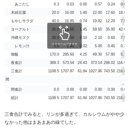
あごだし
0.3
0.03
0.00
0.57
0.24
0.00
木綿豆腐
20.0
16.00
1.40
22.00
17.60
18.60
もやしサラダ
40.0
16.85
0.74
19.82
12.20
7.51
ヨーグルト
35.0
26.50
1.45
59.50
35.00
42.00
沖縄モズク
30.0
1.80
0.10
2.10
0.60
7.92
スクロールできます
レモン汁
5.0
1.90
0.02
5.00
0.45
0.35
御飯
170.0
285.60
4.25
49.30
57.80
5.10
夜食計
389.3
573.54
24.43
373.14
298.02
116.98
三食計
1108.5
1707.97
61.84
1027.96
743.50
216.81
間
間食計
0.0
0.00
0.00
0.00
0.00
0.00
総計
1108.5
1707.97
61.84
1027.96
743.50
216.81
三食合計でみると、リンが多過ぎて、カルシウムがやや少
なかった他はまあまあの線でした。