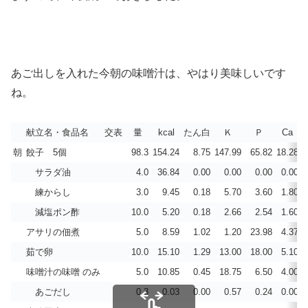
あご出しを入れた今朝の味噌汁は、やはり美味しいです
ね。
献立名・食品名
交表
量
kcal
たん白
Ｋ
Ｐ
Ca
朝
餃子 5個
98.3
154.24
8.75
147.99
65.82
18.28
0
サラダ油
4.0
36.84
0.00
0.00
0.00
0.00
0
練からし
3.0
9.45
0.18
5.70
3.60
1.80
0
減塩ポン酢
10.0
5.20
0.18
2.66
2.54
1.60
0
アサリの佃煮
5.0
8.59
1.02
1.20
23.98
4.37
0
茹で卵
10.0
15.10
1.29
13.00
18.00
5.10
0
味噌汁の味噌 のみ
5.0
10.85
0.45
18.75
6.50
4.00
0
あごだし
0.3
0.03
0.00
0.57
0.24
0.00
0