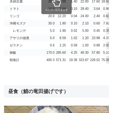
木綿豆腐
20.0
16.00
1.40
22.00
17.60
18.60
0
トマト
14.0
2.66
0.10
29.40
3.64
0.98
0
スクロールできます
リンゴ
20.0
12.20
0.04
24.00
2.40
0.60
0
沖縄モズク
30.0
1.80
0.10
2.10
0.60
7.92
0
レモン汁
5.0
1.90
0.02
5.00
0.45
0.35
0
アサリの佃煮
5.0
8.59
1.02
1.20
23.98
4.37
0
ゼラチン
0.6
2.25
0.58
1.00
0.88
2.00
0
御飯
170.0
285.60
4.25
49.30
57.80
5.10
0
朝食計
400.3
571.31
19.38
323.87
228.02
75.06
0
昼食（鯖の竜田揚げです）