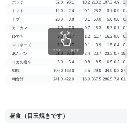
ホッケ
52.0
93.1
10.2
213.2
187.2
4.9
2.1
トマト
12.0
2.4
0.1
25.2
3.1
0.0
0.4
カブ
20.0
3.8
0.1
50.0
5.0
0.0
0.7
カニカマ
7.0
7.0
0.7
5.3
5.7
0.1
0.7
ゆで卵
9.0
13.7
1.2
11.7
16.2
0.8
0.2
マヨネーズ
5.0
36.7
0.1
0.9
1.5
0.4
0.3
スクロールできます
あんパン
31.0
92.0
2.4
23.7
23.3
0.7
19.3
イカの塩辛
5.0
5.4
0.8
8.5
10.5
0.2
0.3
御飯
100.0
168.0
2.5
29.0
34.0
0.3
37.1
朝食計
241.0
422.0
18.0
367.5
286.5
7.4
61.2
昼食（目玉焼きです）