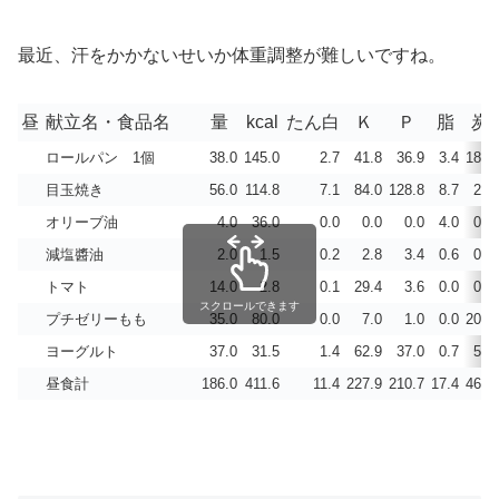
最近、汗をかかないせいか体重調整が難しいですね。
昼
献立名・食品名
量
kcal
たん白
Ｋ
Ｐ
脂
炭
ロールパン 1個
38.0
145.0
2.7
41.8
36.9
3.4
18.5
目玉焼き
56.0
114.8
7.1
84.0
128.8
8.7
2.2
オリーブ油
4.0
36.0
0.0
0.0
0.0
4.0
0.0
減塩醬油
2.0
1.5
0.2
2.8
3.4
0.6
0.0
トマト
14.0
2.8
0.1
29.4
3.6
0.0
0.5
スクロールできます
プチゼリーもも
35.0
80.0
0.0
7.0
1.0
0.0
20.0
ヨーグルト
37.0
31.5
1.4
62.9
37.0
0.7
5.1
昼食計
186.0
411.6
11.4
227.9
210.7
17.4
46.2