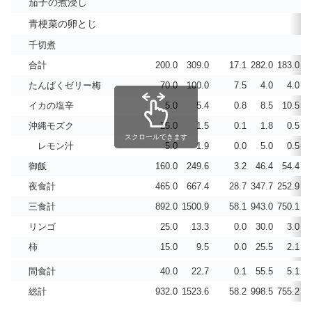
茄子の煮浸し
青梗菜の卵とじ
千切煮
合計
200.0
309.0
17.1
282.0
183.0
2
たんぱくゼリー梅
70.0
100.0
7.5
4.0
4.0
イカの塩辛
5.0
5.4
0.8
8.5
10.5
沖縄モズク
25.0
1.5
0.1
1.8
0.5
スクロールできます
レモン汁
5.0
1.9
0.0
5.0
0.5
御飯
160.0
249.6
3.2
46.4
54.4
夜食計
465.0
667.4
28.7
347.7
252.9
3
三食計
892.0
1500.9
58.1
943.0
750.1
5
リンゴ
25.0
13.3
0.0
30.0
3.0
柿
15.0
9.5
0.0
25.5
2.1
間食計
40.0
22.7
0.1
55.5
5.1
総計
932.0
1523.6
58.2
998.5
755.2
5