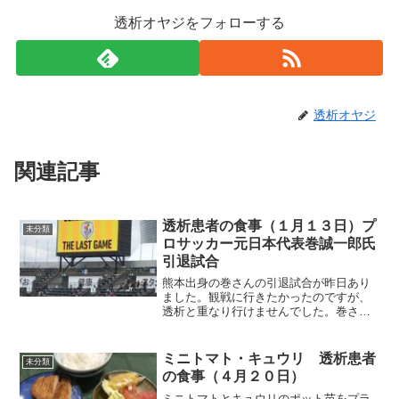
透析オヤジをフォローする
透析オヤジ
関連記事
透析患者の食事（１月１３日）プ
未分類
ロサッカー元日本代表巻誠一郎氏
引退試合
熊本出身の巻さんの引退試合が昨日あり
ました。観戦に行きたかったのですが、
透析と重なり行けませんでした。巻さん
は、熊本地震後の復興支援で懸命に活動
されておられたのが記憶に残っています
ね。ところで、昨日の透析は今冬初めて
ミニトマト・キュウリ 透析患者
未分類
寒さを感じました。特に透...
の食事（４月２０日）
ミニトマトとキュウリのポット苗をプラ