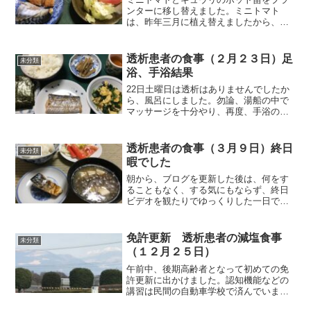
ンターに移し替えました。ミニトマト
は、昨年三月に植え替えましたから、今
年は三週間遅れての植え替えとなりまし
た。今年はキュウリがどう育つかも楽し
みです。目標は、最低でも３本はきちん
透析患者の食事（２月２３日）足
未分類
とした形で収穫できればと思...
浴、手浴結果
22日土曜日は透析はありませんでしたか
ら、風呂にしました。勿論、湯船の中で
マッサージを十分やり、再度、手浴のみ
就寝前に数分やりました。12日に足浴、
手浴を始めて以来、14日に一度しびれが
あってから、15日から連続８日間しびれ
透析患者の食事（３月９日）終日
未分類
は出ていません。...
暇でした
朝から、ブログを更新した後は、何をす
ることもなく、する気にもならず、終日
ビデオを観たりでゆっくりした一日でし
た。たまには、こんな日もあってもいい
と思いますが、何か損した感じがしない
でもないですね。それでは朝食から紹介
免許更新 透析患者の減塩食事
未分類
します。朝食（塩サバです...
（１２月２５日）
午前中、後期高齢者となって初めての免
許更新に出かけました。認知機能などの
講習は民間の自動車学校で済んでいます
ので、更新手続きのみで、３０分程度で