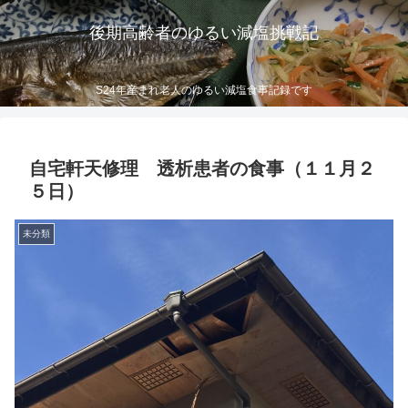
後期高齢者のゆるい減塩挑戦記
S24年産まれ老人のゆるい減塩食事記録です
自宅軒天修理 透析患者の食事（１１月２
５日）
未分類