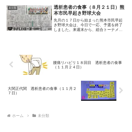
終わりました。次、更新するとすれば78
歳になります。次の免許更新のことより
透析患者の食事（８月２１日）熊
未分類
も、果たして、それまで...
本市民早起き野球大会
先月の１７日から始まった熊本市民早起
き野球大会は、今日で一応、予選を終了
しました。来週末から、総合トーナメン
トが始まります。それでは朝食から紹介
します。今日は、野球ブログで時間を取
られましたから、食事の計算は全然やら
ず、ただ、自分の勘で適当...
腰痛リハビリ１８回目 透析患者の食事
（１１月２４日）
大関正代関 透析患者の食事（１１月２
７日）
ホーム
未分類